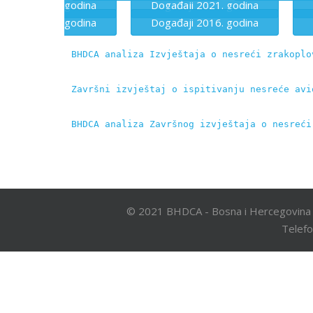
godina
Događaji 2021. godina
godina
Događaji 2016. godina
BHDCA analiza Izvještaja o nesreći zrakoplo
Završni izvještaj o ispitivanju nesreće avi
BHDCA analiza Završnog izvještaja o nesreći
© 2021 BHDCA - Bosna i Hercegovina 
Telefo