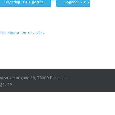
Događaji 2018. godina
Događaji 2017.
BAB Mostar 26.02.2004.
ozarske brigade 18, 78000 Banja Luka
.gov.ba