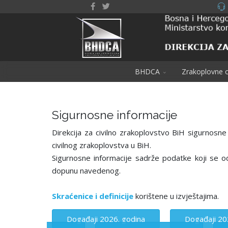
BHDCA
Zrakoplovne o
Sigurnosne informacije
Direkcija za civilno zrakoplovstvo BiH sigurnosne
civilnog zrakoplovstva u BiH.
Sigurnosne informacije sadrže podatke koji se o
dopunu navedenog.
Skraćenice i definicije
korištene u izvještajima.
Događaji 2026. godina
Događaji 20