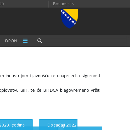
Bosanski
00
DRON
m industrijom i javnošću te unaprijedila sigurnost
akoplovstvu BiH, te će BHDCA blagovremeno vršiti
2023. godina
Događaji 2022.