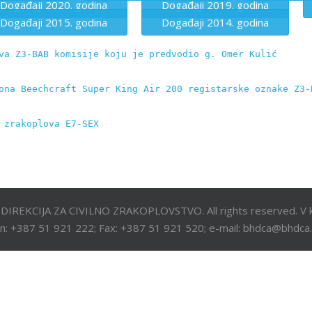
Događaji 2020. godina
Događaji 2019. godina
Događaji 2015. godina
Događaji 2014. godina
va Z3-BAB komisije koju je predvodio g. Omer Kulić
ona Beechcraft Super King Air 200 registarske oznake Z3-
 zrakoplova E7-SEX
DIREKCIJA ZA CIVILNO ZRAKOPLOVSTVO. All rights reserved. V k
n: +387 51 921 222; Fax: +387 51 921 520; e-mail: bhdca@bhdca