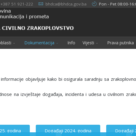
+387 51 921-222
bhdca@bhdca.gov.ba
Pon - Pet 08:00-16:
blasti
Dokumentacija
Info
Vijesti
Prava putnika
 informacije objavljuje kako bi osigurala saradnju sa zrakoplovno
dnose na izvještaje događaja, incidenta i udesa u civilnom zr
25. godina
Događaji 2024. godina
Događaji 