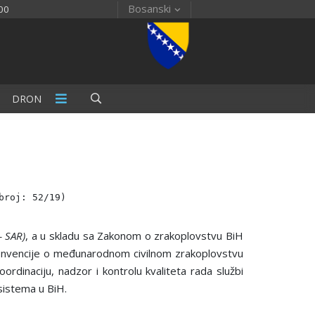
Bosanski
00
DRON
broj: 52/19)
– SAR)
, a u skladu sa Zakonom o zrakoplovstvu BiH
 Konvencije o međunarodnom civilnom zrakoplovstvu
oordinaciju, nadzor i kontrolu kvaliteta rada službi
 sistema u BiH.