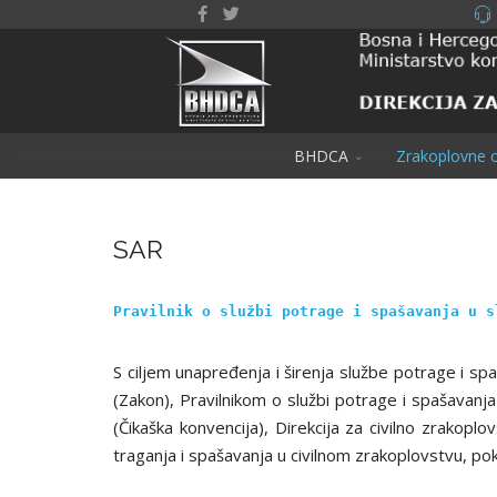
BHDCA
Zrakoplovne o
SAR
Pravilnik o službi potrage i spašavanja u s
S ciljem unapređenja i širenja službe potrage i s
(Zakon), Pravilnikom o službi potrage i spašavan
(Čikaška konvencija), Direkcija za civilno zrakoplo
traganja i spašavanja u civilnom zrakoplovstvu, pokr