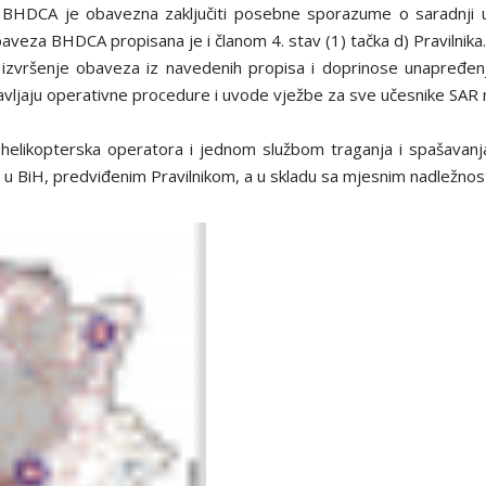
, BHDCA je obavezna zaključiti posebne sporazume o saradnji u 
obaveza BHDCA propisana je i članom 4. stav (1) tačka d) Pravilnika.
 izvršenje obaveza iz navedenih propisa i doprinose unapređen
tavljaju operativne procedure i uvode vježbe za sve učesnike SAR m
elikopterska operatora i jednom službom traganja i spašavanja,
ma u BiH, predviđenim Pravilnikom, a u skladu sa mjesnim nadležnost