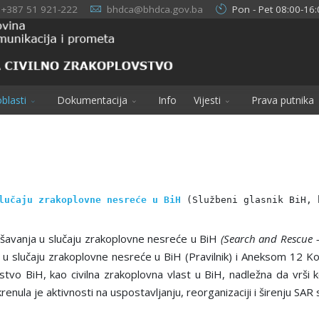
+387 51 921-222
bhdca@bhdca.gov.ba
Pon - Pet 08:00-16:
blasti
Dokumentacija
Info
Vijesti
Prava putnika
lučaju zrakoplovne nesreće u BiH
 (Službeni glasnik BiH, 
pašavanja u slučaju zrakoplovne nesreće u BiH
(Search and Rescue 
ja u slučaju zrakoplovne nesreće u BiH (Pravilnik) i Aneksom 12
vstvo BiH, kao civilna zrakoplovna vlast u BiH, nadležna da vrši k
enula je aktivnosti na uspostavljanju, reorganizaciji i širenju SAR