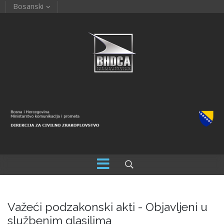
Bosanski
Važeći podzakonski akti - Objavljeni u
službenim glasilima