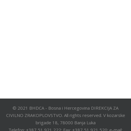
© 2021 BHDCA - Bosna i Hercegovina DIREKCIJA ZA
CIVILNO ZRAKOPLOVSTVO. All rights reserved. V kozarske
brigade 18, 78000 Banja Luka
Telefon: +387 51 921 222; Fax: +387 51 921 520; e-mail: