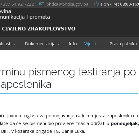
+387 51 921-222
bhdca@bhdca.gov.ba
Pon - Pet 08:00-16:
blasti
Dokumentacija
Info
Vijesti
Prava putnika
rminu pismenog testiranja po
zaposlenika
irani u Javnom oglasu za popunjavanje radnih mjesta zaposlenika u
date da će se pismeni dio provjere znanja održati u
ponedjelјak
vo BiH, V kozarske brigade 18, Banja Luka.