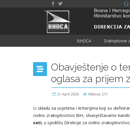
BHDCA
Zrakoplovne o
Obavještenje o te
oglasa za prijem 
21 April 2026
Klikova: 211
U skladu sa uvjetima i kriterijima koji su defin
civilno zrakoplovstvo BiH, obavještavamo kandi
sati
, u sjedištu Direkcije za civilno zrakoplovst