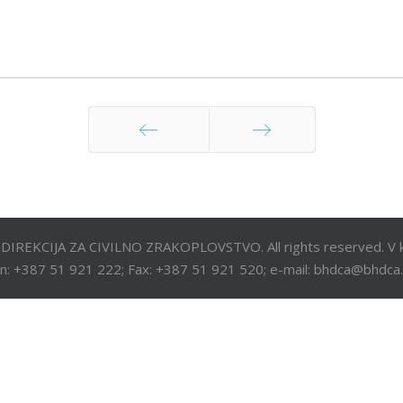
Prethodna
Sljedeća
DIREKCIJA ZA CIVILNO ZRAKOPLOVSTVO. All rights reserved. V k
n: +387 51 921 222; Fax: +387 51 921 520; e-mail: bhdca@bhdca