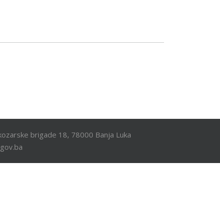
ozarske brigade 18, 78000 Banja Luka
.gov.ba