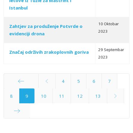
letove iz Tuzle za Mastriht i
Istanbul
10 Oktobar
Zahtjev za produženje Potvrde o
2023
evidenciji drona
29 Septembar
Značaj održivih zrakoplovnih goriva
2023
4
5
6
7
Početak
8
9
10
11
12
13
Kraj