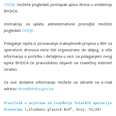
OVDJE
možete pogledati postupak upisa drona u evidenciju
BHDCA.
Instrukciju za uplatu administrativne pristojbe možete
pogledati
OVDJE
.
Polaganje ispita iz poznavanja zrakoplovnih propisa u BiH za
operatore dronova neće biti organizirano do daljeg, a više
informacija o početku i detalјima u vezi sa polaganjem ovog
ispita BHDCA će pravodobno objaviti na zvaničnoj internet
stranici.
Za sve dodatne informacije možete se obratiti na e-mail
adresu:
dron@bhdca.gov.ba
.
Pravilnik o uvjetima za izvođenje letačkih operacija 
dronovima
 („Službeni glasnik BiH“, broj: 51/20)