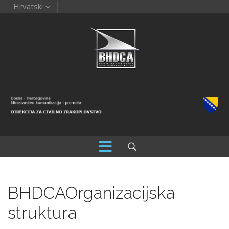
Hrvatski
BHDCA
Organizacijska
struktura