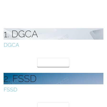
1. DGCA
DGCA
Generalni direktorat civilnog zrakoplovstva
Detelji
2. FSSD
FSSD
Sektor za zrakoplovnu sigurnost i sigurnost letenja