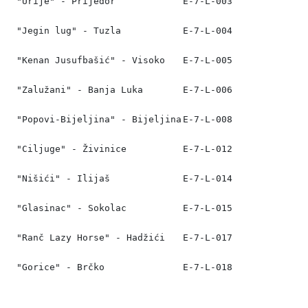
"Urije" - Prijedor
Е-7-L-003
"Јеgin lug" - Tuzla
Е-7-L-004
"Kenan Jusufbašić" - Visoko
Е-7-L-005
"Zalužani" - Banja Luka
Е-7-L-006
"Popovi-Bijeljina" - Bijeljina
Е-7-L-008
"Ciljuge" - Živinice
E-7-L-012
"Nišići" - Ilijaš
E-7-L-014
"Glasinac" - Sokolac
E-7-L-015
"Ranč Lazy Horse" - Hadžići
E-7-L-017
"Gorice" - Brčko
Е-7-L-018