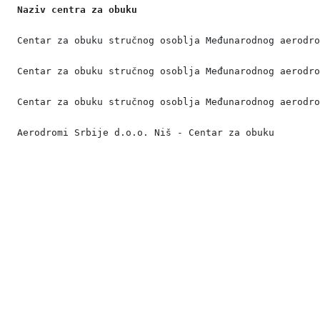
Naziv centra za obuku
Centar za obuku stručnog osoblja Međunarodnog aerodr
Centar za obuku stručnog osoblja Međunarodnog aerodr
Centar za obuku stručnog osoblja Međunarodnog aerodr
Aerodromi Srbije d.o.o. Niš - Centar za obuku
© 2021 BHDCA - Bosna i Hercegovina DIREKCIJA ZA
CIVILNO ZRAKOPLOVSTVO. All rights reserved. V kozarske
brigade 18, 78000 Banja Luka
Telefon: +387 51 921 222; Fax: +387 51 921 520; e-mail: