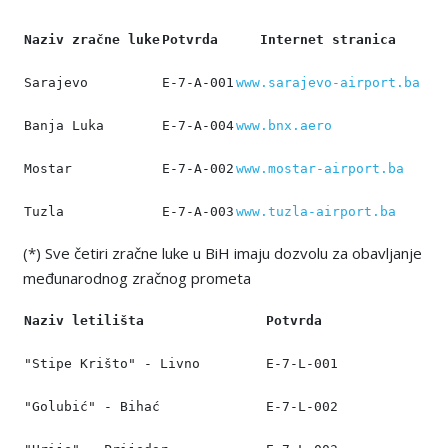
Naziv zračne luke
Potvrda
Internet stranica
Sarajevo
Е-7-А-001
www.sarajevo-airport.ba
Banja Luka
Е-7-А-004
www.bnx.aero
Mostar
Е-7-А-002
www.mostar-airport.ba
Tuzla
Е-7-А-003
www.tuzla-airport.ba
(*) Sve četiri zračne luke u BiH imaju dozvolu za obavljanje
međunarodnog zračnog prometa
Naziv letilišta
Potvrda
"Stipe Krišto" - Livno
Е-7-L-001
"Golubić" - Bihać
Е-7-L-002