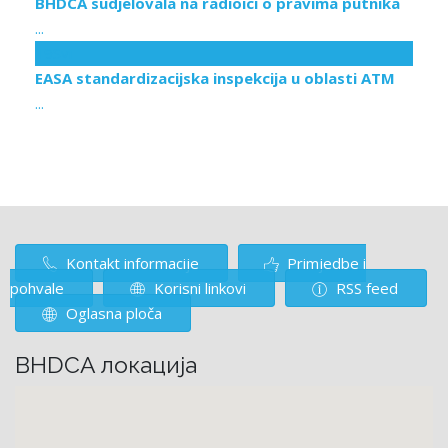
BHDCA sudjelovala na radioici o pravima putnika
...
19
Svi
EASA standardizacijska inspekcija u oblasti ATM
...
Kontakt informacije
Primjedbe i
pohvale
Korisni linkovi
RSS feed
Oglasna ploča
BHDCA локација