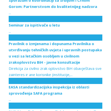
Sporazum o koordinaciji sa Srbijom i Crnom
Gorom: Partnerstvom do kvalitetnijeg nadzora
...
22
Lip
Seminar za ispitivače u letu
...
12
Lip
Pravilnik o izmjenama i dopunama Pravilnika o
utvrđivanju tehničkih uvjeta i upravnih postupaka
u vezi sa letačkim osoblјem u civilnom
zrakoplovstvu BiH - javne konsultacije
Direkcija za civilno zrak oplovstvo BiH obavještava sve
zainteres ir ane korisnike (institucije,...
09
Lip
EASA standardizacijska inspekcija iz oblasti
sprovođenja SAFA programa
...
25
Svi