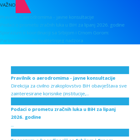
VAŽNO
Pravilnik o aerodromima - javne konsultacije
Podaci o prometu zračnih luka u BiH za lipanj 2026. godine
Sporazum o koordinaciji sa Srbijom i Crnom Gorom:
Partnerstvom do kvalitetnijeg nadzora
31
Srp
Pravilnik o aerodromima - javne konsultacije
Direkcija za civilno zrakoplovstvo BiH obavještava sve
zainteresirane korisnike (institucije,...
17
Srp
Podaci o prometu zračnih luka u BiH za lipanj
2026. godine
...
10
Srp