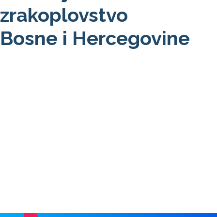
zrakoplovstvo
Bosne i Hercegovine
O nama
NOTAM / Safety Directive
Detaljno
DRON
Detail
Prava putnika
Detaljno