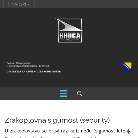
Hrvatski
Zrakoplovna sigurnost (security)
U zrakoplovstvu se pravi razlika između "sigurnost letenja"