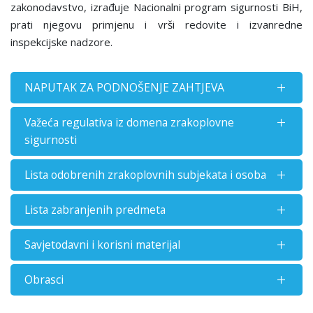
zakonodavstvo, izrađuje Nacionalni program sigurnosti BiH,
prati njegovu primjenu i vrši redovite i izvanredne
inspekcijske nadzore.
NAPUTAK ZA PODNOŠENJE ZAHTJEVA
Važeća regulativa iz domena zrakoplovne
sigurnosti
Lista odobrenih zrakoplovnih subjekata i osoba
Lista zabranjenih predmeta
Savjetodavni i korisni materijal
Obrasci