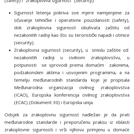
(Safety) i "zrakoplovna sigurnost" (Security):
Sigurnost letenja pokriva sve mjere namijenjene za
očuvanje tehničke i operativne pouzdanosti (safety),
dok zrakoplovna sigurnost obuhvata zaštitu od
nezakonitih radnji kao što su teroristički napadi i otmice
(security).
Zrakoplovna sigurnost (security), u smislu zaštite od
nezakonitih radnji u civilnom zrakoplovstvu, u
potpunosti se sprovodi prema domaćim zakonima,
podzakonskim aktima i usvojenim programima, a na
temelju međunarodnih standarda koje je propisala
Međunarodna organizacija civilnog zrakoplovstva
(ICAO), Europska konferencija civilnog zrakoplovstva
(ECAC) (Dokument 30) i Europska unija.
Odsjek za zrakoplovnu sigurnost nadležan je da prati
međunarodne standarde i preporučenu praksu iz oblasti
zrakoplovne sigurnosti i vrši njihovu primjenu u domaće