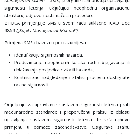
Management Sistem“ - SMS)
је organizirani pristup upravljanju
sigurnosti letenja, uključujući neophodnu organizacionu
strukturu, odgovornosti, načela i procedure.
BHDCA primjenjuje SMS u svom radu sukladno ICAO Doc
9859
(„Safety Management Manual“).
Primjena SMS obavezno podrazumijeva:
Identifikaciju sigurnosnih hazarda,
Preduzimanje neophodnih koraka radi izbjegavanja ili
ublažavanja posljedica rizika ili hazarda,
Kontinuirano nadgledanje i stalnu procjenu dostignute
razine sigurnosti.
Odjeljenje za upravljanje sustavom sigurnosti letenja prati
međunarodne standarde i preporučenu praksu iz oblasti
upravljanja sustavom sigurnosti letenja, te vrši njihovu
primjenu u domaće zakonodavstvo. Osigurava stalnu