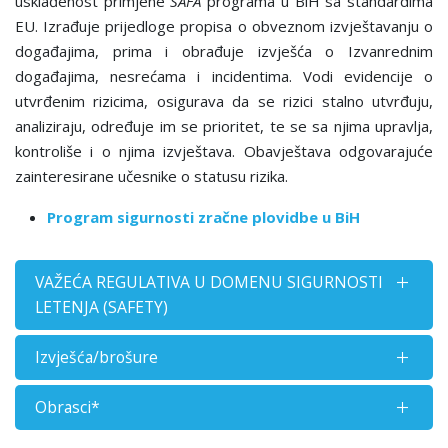
usklađenost primjene
SAFA
programa u BiH sa standardima
EU. Izrađuje prijedloge propisa o obveznom izvještavanju о
događajima, prima i obrađuje izvješća o Izvanrednim
događajima, nesrećama i incidentima. Vodi evidencije о
utvrđenim rizicima, osigurava da se rizici stalno utvrđuju,
analiziraju, određuje im se prioritet, te se sa njima upravlja,
kontroliše i o njima izvještava. Obavještava odgovarajuće
zainteresirane učesnike o statusu rizika.
Program sigurnosti zračne plovidbe u BiH
VAŽEĆA REGULATIVA U DOMENU SIGURNOSTI
LETENJA (SAFETY)
Izvješća/brošure
Obrasci*