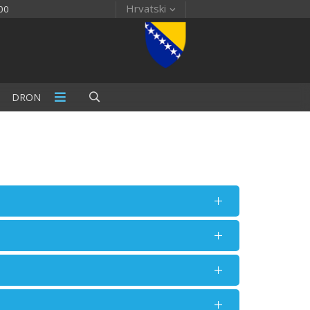
Hrvatski
00
DRON