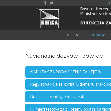
BHDCA
Zrakoplovne o
Nacionalne dozvole i potvrde
NAPUTAK ZA PODNOŠENJE ZAHTJEVA
Regulativa koja se koristi u domenu zrakopl
Dodaci, liste i druge obavijesti
Primjeri testova za pripremu polaganja teori