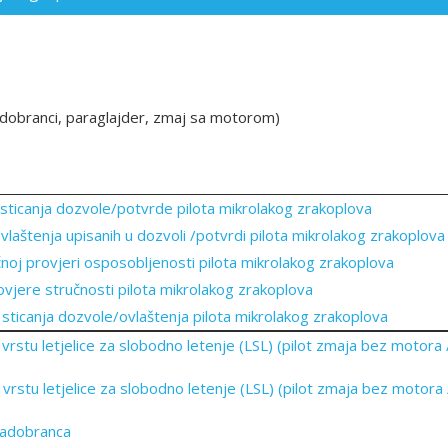
adobranci, paraglajder, zmaj sa motorom)
ju sticanja dozvole/potvrde pilota mikrolakog zrakoplova
laštenja upisanih u dozvoli /potvrdi pilota mikrolakog zrakoplova
ručnoj provjeri osposobljenosti pilota mikrolakog zrakoplova
vjere stručnosti pilota mikrolakog zrakoplova
ju sticanјa dozvole/ovlaštenјa pilota mikrolakog zrakoplova
rstu letjelice za slobodno letenje (LSL) (pilot zmaja bez motora /
rstu letjelice za slobodno letenje (LSL) (pilot zmaja bez motora /
padobranca