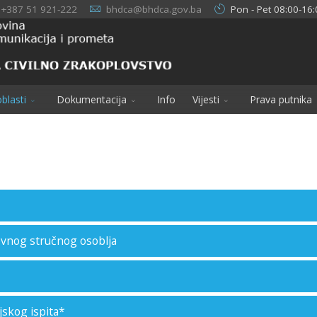
+387 51 921-222
bhdca@bhdca.gov.ba
Pon - Pet 08:00-16:
blasti
Dokumentacija
Info
Vijesti
Prava putnika
ovnog stručnog osoblja
jskog ispita*