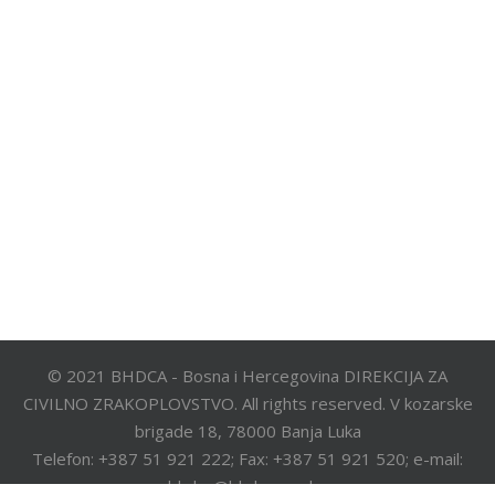
© 2021 BHDCA - Bosna i Hercegovina DIREKCIJA ZA
CIVILNO ZRAKOPLOVSTVO. All rights reserved. V kozarske
brigade 18, 78000 Banja Luka
Telefon: +387 51 921 222; Fax: +387 51 921 520; e-mail:
bhdca@bhdca.gov.ba