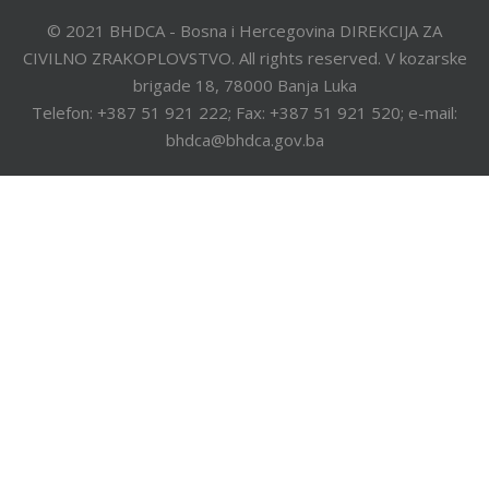
© 2021 BHDCA - Bosna i Hercegovina DIREKCIJA ZA
CIVILNO ZRAKOPLOVSTVO. All rights reserved. V kozarske
brigade 18, 78000 Banja Luka
Telefon: +387 51 921 222; Fax: +387 51 921 520; e-mail:
bhdca@bhdca.gov.ba