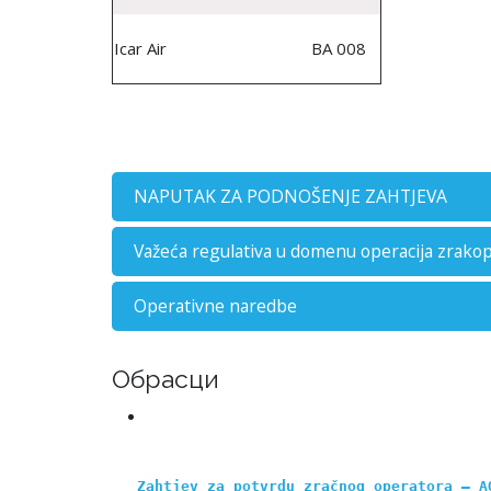
Icar Air
BA 008
NAPUTAK ZA PODNOŠENJE ZAHTJEVA
Važeća regulativa u domenu operacija zrako
Operativne naredbe
Обрасци
Zahtjev za potvrdu zračnog operatora – A