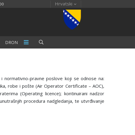
Hrvatski
00
DRON
e i normativno-pravne poslove koji se odnose na:
ka, robe i pošte (Air Operator Certificate – AOC),
terima (Operating licence); kontinuirani nadzor
nutrašnjih procedura nadgledanja, te utvrđivanje