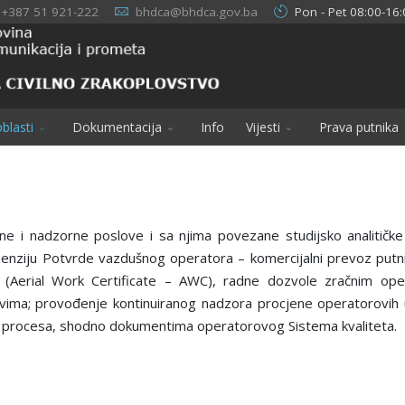
+387 51 921-222
bhdca@bhdca.gov.ba
Pon - Pet 08:00-16:
blasti
Dokumentacija
Info
Vijesti
Prava putnika
ne i nadzorne poslove i sa njima povezane studijsko analitičk
spenziju Potvrde vazdušnog operatora – komercijalni prevoz putni
 (Aerial Work Certificate – AWC), radne dozvole zračnim opera
evima; provođenje kontinuiranog nadzora procjene operatorovih u
h procesa, shodno dokumentima operatorovog Sistema kvaliteta.