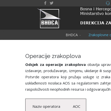
BHDCA
Zrakoplovne o
Operacije zrakoplova
Odsjek za operacije zrakoplova
obavlja uprav
izdavanje, produžavanje, izmjenu, ukidanje ili su
Potvrde operatora koji pružaju usluge iz zraka
usklađenosti nosilaca AOS sa regulatornim zahtj
raspoloživosti neophodnih resursa i odgovarajući
Naziv operatora
AOC