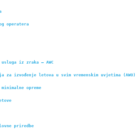
a
og operatera
 usluga iz zraka – AWC
ja za izvođenje letova u svim vremenskim uvjetima (AWO)
 minimalne opreme
etove 
lovne priredbe