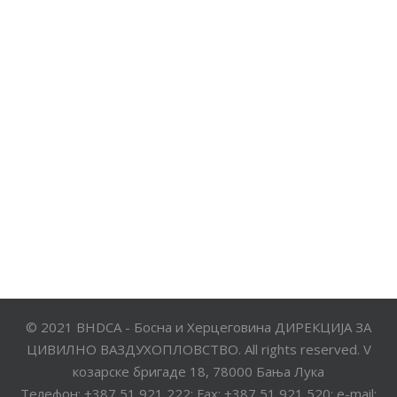
© 2021 BHDCA - Босна и Херцеговина ДИРЕКЦИЈА ЗА
ЦИВИЛНО ВАЗДУХОПЛОВСТВО. All rights reserved. V
козарске бригаде 18, 78000 Бања Лука
Телефон: +387 51 921 222; Fax: +387 51 921 520; e-mail: