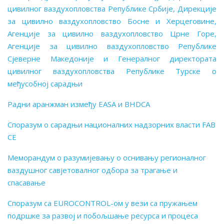
цивилног ваздухопловства Републике Србије, Дирекције
за цивилно ваздухопловство Босне и Херцеговине,
Агенције за цивилно ваздухопловство Црне Горе,
Агенције за цивилно ваздухопловство Републике
Сјеверне Македоније и Генералног директората
цивилног ваздухопловства Републике Турске о
међусобној сарадњи
Радни аранжман између EASA и BHDCA
Споразум о сарадњи националних надзорних власти
FAB
CE
Меморандум o разумијевању о оснивању регионалног
ваздушног савјетовалног одбора за трагање и
спасавање
Споразум са EUROCONTROL-ом у вези са пружањем
подршке за развој и побољшање ресурса и процеса