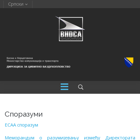
Српски
Споразуми
ECAA споразум
Меморандум о разумијевању између Директората