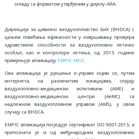
складу са форматом утврђеним у дијелу-ARA.
Дирекција за цивилно ваздухопловство БиХ (BHDCA) с
циљем повећања ефикасности у извршавању провјера
здравствене способности за ваздухопловно летачко
особље, као и контролоре летења, од 2015. године
примјењује апликацију
EMPIC-MED
.
Ова апликација је рјешење е-управе којим се, путем
интернета, на различитим локацијама, спајају
ваздухопловно-медицински испитивачи (AME) и
ваздухопловно-медицински центри (AeMC) са
надлежном ваздухопловном управом (AMS), у овом
случају са BHDCA.
EMPIC апликација посједује сертификат ISO 9001:2015, а
препозната је и од међународних ваздухопловних