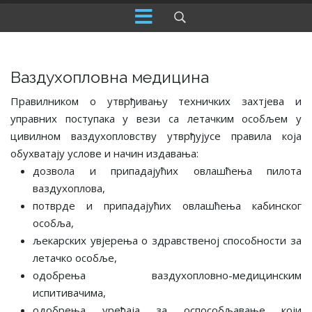
Ваздухопловна медицина
Правилником о утврђивању техничких захтјева и
управних поступака у вези са летачким особљем у
цивилном ваздухопловству утврђујусе правила која
обухватају услове и начин издавања:
дозвола и припадајућих овлашћења пилота
ваздухоплова,
потврде и припадајућих овлашћења кабинског
особља,
љекарских увјерења о здравственој способности за
летачко особље,
одобрења ваздухопловно-медицинским
испитивачима,
одобрења уређаја за оспособљавање који