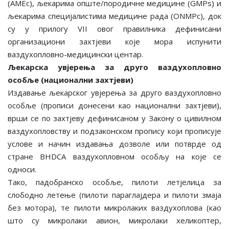
(AMEс), љекарима опште/породичне медицине (GMPs) и
љекарима специјалистима медицине рада (ONMPс), док
су у прилогу VII овог правилника дефинисани
организациони захтјеви које мора испунити
ваздухопловно-медицински центар.
Љекарска увјерења за друго ваздухопловно
особље (национални захтјеви)
Издавање љекарског увјерења за друго ваздухопловно
особље (прописи донесени као национални захтјеви),
врши се по захтјеву дефинисаном у Закону о цивилном
ваздухопловству и подзаконском пропису који прописује
услове и начин издавања дозволе или потврде од
стране BHDCA ваздухопловном особљу на које се
односи.
Тако, падобранско особље, пилоти летјелица за
слободно летење (пилоти параглајдера и пилоти змаја
без мотора), те пилоти микролаких ваздухоплова (као
што су микролаки авион, микролаки хеликоптер,