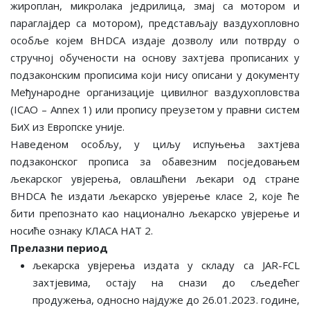
жироплан, микролака једрилица, змај са мотором и
параглајдер са мотором), представљају ваздухопловно
особље којeм BHDCA издаје дозволу или потврду о
стручној обучености на основу захтјева прописаних у
подзаконским прописима који нису описани у документу
Међународне организације цивилног ваздухопловства
(ICAO – Annex 1) или пропису преузетом у правни систем
БиХ из Европске уније.
Наведеном особљу, у циљу испуњења захтјева
подзаконског прописа за обавезним посједовањем
љекарског увјерења, овлашћени љекари од стране
BHDCA ће издати љекарско увјерење класе 2, које ће
бити препознато као национално љекарско увјерење и
носиће ознаку КЛАСА НАТ 2.
Прелазни период
љекарска увјерења издата у складу са JAR-FCL
захтјевима, остају на снази до сљедећег
продужења, односно најдуже до 26.01.2023. године,