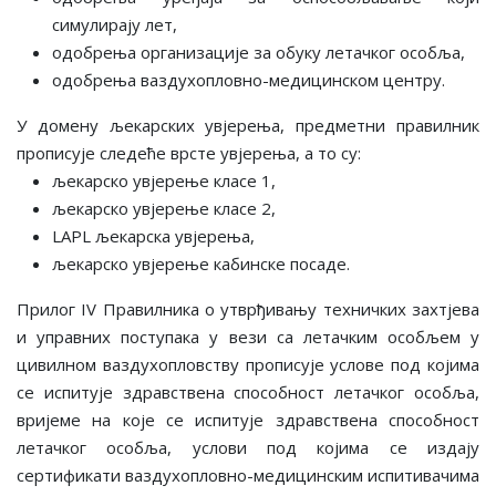
симулирају лет,
одобрења организације за обуку летачког особља,
одобрења ваздухопловно-медицинском центру.
У домену љекарских увјерења, предметни правилник
прописује следеће врсте увјерења, а то су:
љекарско увјерење класе 1,
љекарско увјерење класе 2,
LAPL љекарска увјерења,
љекарско увјерење кабинске посаде.
Прилог IV Правилника о утврђивању техничких захтјева
и управних поступака у вези са летачким особљем у
цивилном ваздухопловству прописује услове под којима
се испитује здравствена способност летачког особља,
вријеме на које се испитује здравствена способност
летачког особља, услови под којима се издају
сертификати ваздухопловно-медицинским испитивачима