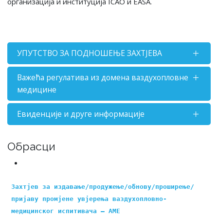
организација и институција ICAO и EASA.
УПУТСТВО ЗА ПОДНОШЕЊЕ ЗАХТЈЕВА
Важећа регулатива из домена ваздухопловне
медицине
Евиденције и друге информације
Обрасци
Захтјев за издавање/продужење/обнову/проширење/
пријаву промјене увјерења ваздухопловно-
медицинског испитивача – АМЕ