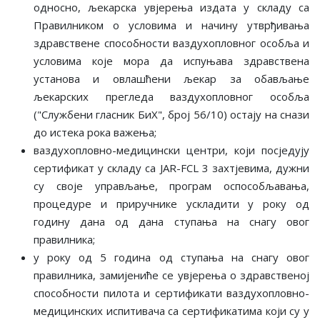
односно, љекарска увјерења издата у складу са
Правилником о условима и начину утврђивања
здравствене способности ваздухопловног особља и
условима које мора да испуњава здравствена
установа и овлашћени љекар за обављање
љекарских прегледа ваздухопловног особља
("Службени гласник БиХ", број 56/10) остају на снази
до истека рока важења;
ваздухопловно-медицински центри, који посједују
сертификат у складу са JAR-FCL 3 захтјевима, дужни
су своје управљање, програм оспособљавања,
процедуре и приручнике ускладити у року од
годину дана од дана ступања на снагу овог
правилника;
у року од 5 година од ступања на снагу овог
правилника, замијениће се увјерења о здравственој
способности пилота и сертификати ваздухопловно-
медицинских испитивача са сертификатима који су у