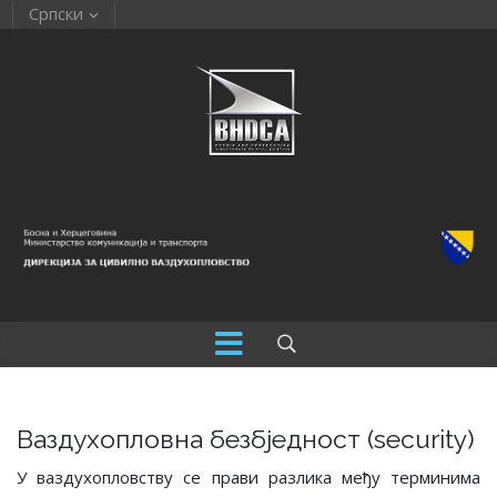
Српски
Ваздухопловна безбједност (security)
У ваздухопловству се прави разлика међу терминима