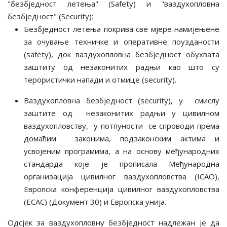
"безбједност летења" (Safety) и "ваздухопловнa
безбједност" (Security):
Безбједност летења покрива све мјере намијењене
за очување техничке и оперативне поузданости
(safety), док ваздухопловна безбједност обухвата
заштиту од незаконитих радњи као што су
терористички напади и отмице (security).
Ваздухопловна безбједност (security), у смислу
заштите од незаконитих радњи у цивилном
ваздухопловству, у потпуности се спроводи према
домаћим законима, подзаконским актима и
усвојеним програмима, а на основу међународних
стандарда које је прописала Међународна
организација цивилног ваздухопловства (ICAO),
Европска конференција цивилног ваздухопловства
(ECAC) (Документ 30) и Европска унија.
Одсјек за ваздухопловну безбједност надлежан је да