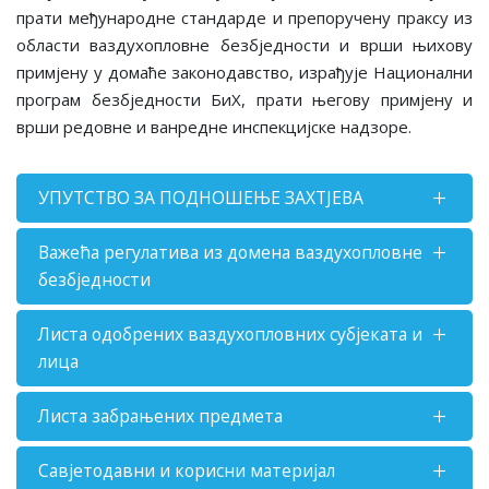
прати међународне стандарде и препоручену праксу из
области ваздухопловне безбједности и врши њихову
примјену у домаће законодавство, израђује Национални
програм безбједности БиХ, прати његову примјену и
врши редовне и ванредне инспекцијске надзоре.
УПУТСТВО ЗА ПОДНОШЕЊЕ ЗАХТЈЕВА
Важећа регулатива из домена ваздухопловне
безбједности
Листа одобрених ваздухопловних субјеката и
лица
Листа забрањених предмета
Савјетодавни и корисни материјал