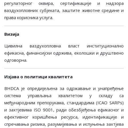
регулаторног оквира, сертификације и надзора
ваздухопловних субјеката, заштите животне средине и
права корисника услуга.
Визија
Цивилна ваздухопловна власт институционално
ефикасна, финансијски одржива, еколошки и друштвено
одговорна.
Изјава о политици квалитета
BHDCA је опредијељена за одржавање и унапређење
система управљања квалитетом у складу са
међународним препорукама, стандардима (ICAO SARPs)
и захтјевима ISО 9001, ради обезбјеђења ефикасног и
ефективног коришћења ресурса, идентификације и
спречавања ризика, разумијевања и испуњења захтјева