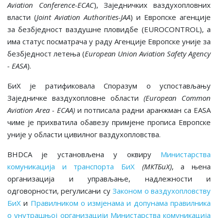
Aviation Conference-ECAC
), Заједничких ваздухопловних
власти (
Joint Aviation Authorities-JAA
) и Европске агенције
за безбједност ваздушне пловидбе (EUROCONTROL), а
има статус посматрача у раду Агенције Европске уније за
безбједност летења (
European Union Aviation Safety Agency
- EASA
).
БиХ је ратификовала Споразум о успостављању
Заједничке ваздухопловне области
(European Common
Aviation Area - ECAA)
и потписала радни аранжман са EASA
чиме је прихватила обавезу примјене прописа Европске
уније у области цивилног ваздухопловства.
BHDCA је установљена у оквиру
Министарства
комуникација и транспорта БиХ
(МКТБиХ)
, а њена
организација и управљање, надлежности и
одговорности, регулисани су
Законом о ваздухопловству
БиХ
и
Правилником о измјенама и допунама правилника
о унутрашњој организацији Министарства комуникација