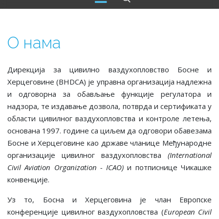
О нама
Дирекција за цивилно ваздухопловство Босне и
Херцеговине (BHDCA) је управна организација надлежна
и одговорна за обављање функције регулатора и
надзора, те издавање дозвола, потврда и сертификата у
области цивилног ваздухопловства и контроле летења,
основана 1997. године са циљем да одговори обавезама
Босне и Херцеговине као државе чланице Међународне
организације цивилног ваздухопловства
(International
Civil Aviation Organization - ICAO)
и потписнице Чикашке
конвенције.
Уз то, Босна и Херцеговина је члан Европске
конференције цивилног ваздухопловства (
European Civil