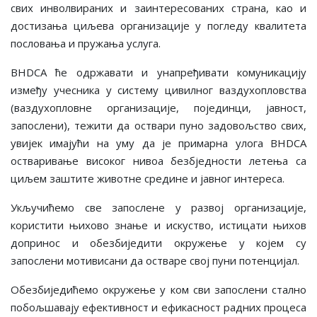
свих инволвираних и заинтересованих страна, као и
достизања циљева организације у погледу квалитета
пословања и пружања услуга.
BHDCA ће одржавати и унапређивати комуникацију
између учесника у систему цивилног ваздухопловства
(ваздухопловне организације, појединци, јавност,
запослени), тежити да оствари пуно задовољство свих,
увијек имајући на уму да је примарна улога BHDCA
остваривање високог нивоа безбједности летења са
циљем заштите животне средине и јавног интереса.
Укључићемо све запослене у развој организације,
користити њихово знање и искуство, истицати њихов
допринос и обезбиједити окружење у којем су
запослени мотивисани да остваре свој пуни потенцијал.
Обезбиједићемо окружење у ком сви запослени стално
побољшавају ефективност и ефикасност радних процеса