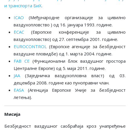
и транспорта БиХ
.
ICAO
(Међународне организације за цивилно
ваздухопловство ) од 16. јануара 1993. године.
ECAC
(Европске конференције за цивилно
ваздухопловство) од 27. септембра 2001. године.
EUROCONTROL
(Европске агенцијe за безбједност
ваздушне пловидбе) од 1. марта 2004. године.
FAB CE
(Функционални блок ваздушног простора
Централне Европе) од 5. маја 2011. године.
JAA
(Заједничка ваздухопловна власт) од 03.
децембра 2008. године као пуноправни члан.
EASA
(Агенција Европске Уније за безбједност
летења).
Мисија
Безбједност ваздушног саобраћаја кроз унапређење