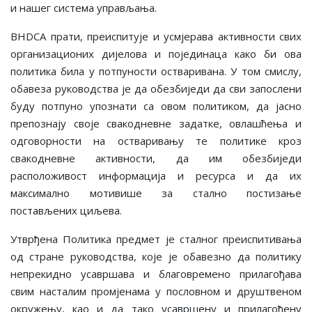
и нашег система управљања.
BHDCA прати, преиспитује и усмјерава активности свих
организационих дијелова и појединаца како би ова
политика била у потпуности остваривана. У том смислу,
обавеза руководства је да обезбиједи да сви запослени
буду потпуно упознати са овом политиком, да јасно
препознају своје свакодневне задатке, овлашћења и
одговорности на остваривању те политике кроз
свакодневне активности, да им обезбиједи
расположивост информација и ресурса и да их
максимално мотивише за стално постизање
постављених циљева.
Утврђена Политика предмет је сталног преиспитивања
од стране руководства, које је обавезно да политику
непрекидно усавршава и благовремено прилагођава
свим насталим промјенама у пословном и друштвеном
окружењу, као и да тако усавршену и прилагођену