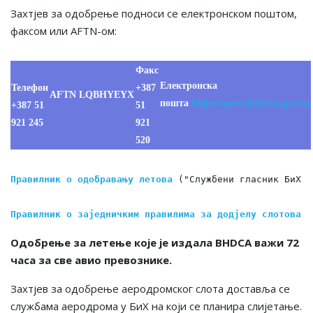
Захтјев за одобрење подноси се електронском поштом,
факсом или AFTN-ом:
Факс
Електронска
Телефон
+387
AFTN LQBHYEYX
пошта
flightrequest@bhdca.gov.ba
+387 51
51
921 245
921
520
Правилник о одобравању летова
 ("Службени гласник БиХ",
Правилник о заједничким правилима за додјелу слотова и
Одобрење за летење које је издала BHDCA важи 72
часа за све авио превознике.
Захтјев за одобрење аеродромског слота доставља се
службама аеродрома у БиХ на који се планира слијетање.