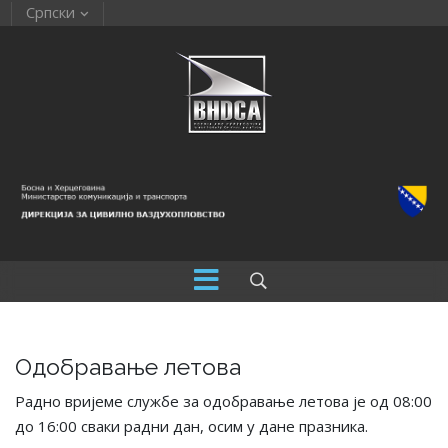
Српски
Одобравање летова
Радно вријеме службе за одобравање летова је од 08:00
до 16:00 сваки радни дан, осим у дане празника.