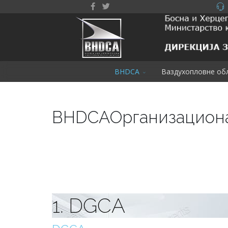
BHDCA
Ваздухопловне об
BHDCA
Организацион
1. DGCA