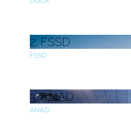
DGCA
Генерални директорат цивилног ваздухопловс
2. FSSD
FSSD
Сектор за ваздухопловну безбједност и безбј
3. ANAD
ANAD
Сектор за ваздухопловну навигацију и аеродр