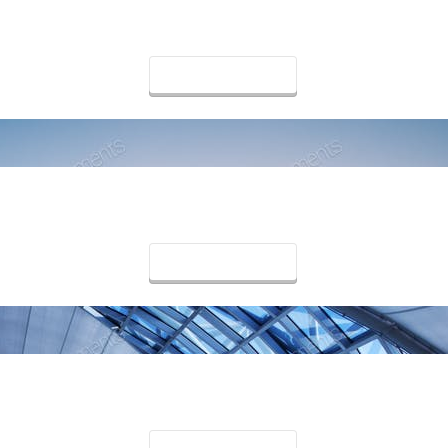
тва
Детаљи
едност летења
Детаљи
оме