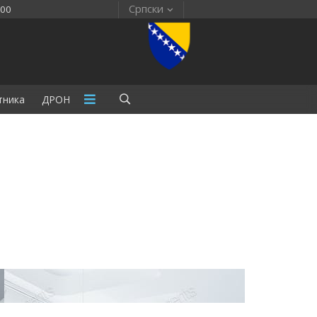
Српски
:00
тника
ДРОН