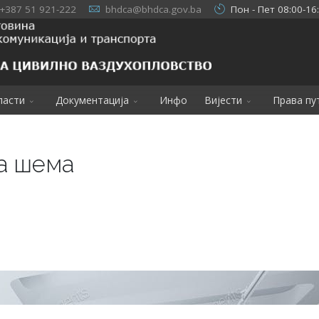
+387 51 921-222
bhdca@bhdca.gov.ba
Пон - Пет 08:00-16
ласти
Документација
Инфо
Вијести
Права пу
а шема