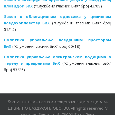
пловидби БиХ
("Службени гласник БиХ" број 43/09)
Закон о облигационим односима у цивилном
ваздухопловству БиХ
("Службени гласник БиХ" број
51/15)
Политика управљања ваздушним простором
БиХ
("Службени гласник БиХ" број 60/18)
Политика управљања електронским подацима о
терену и препрекама БиХ
("Службени гласник БиХ"
број 53/25)
© 2021 BHDCA - Босна и Херцеговина ДИРЕКЦИЈА ЗА
ЦИВИЛНО ВАЗДУХОПЛОВСТВО. All rights reserved. V
козарске бригаде 18, 78000 Бања Лука