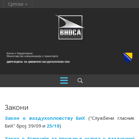
Српски
Закони
Закон о ваздухопловству БиХ
("Службени гласник
БиХ" број: 39/09 и
25/18
)
Закон о Агенцији за пружање услуга у ваздушној