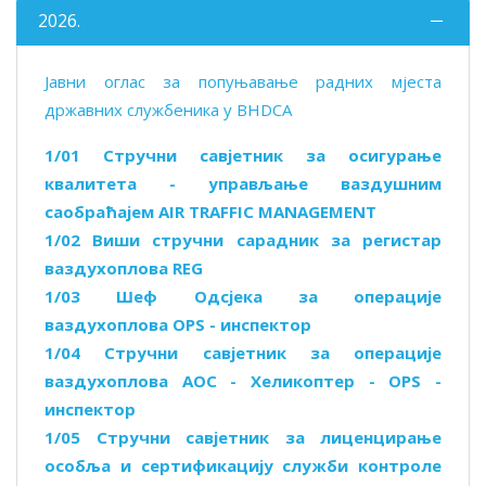
2026.
Јавни оглас за попуњавање радних мјеста
државних службеника у BHDCA
1/01 Стручни савјетник за осигурање
квалитета - управљање ваздушним
саобраћајем AIR TRAFFIC MANAGEMENT
1/02 Виши стручни сарадник за регистар
ваздухоплова REG
1/03 Шеф Одсјека за операције
ваздухоплова OPS - инспектор
1/04 Стручни савјетник за операције
ваздухоплова AOC - Хеликоптер - OPS -
инспектор
1/05 Стручни савјетник за лиценцирање
особља и сертификацију служби контроле