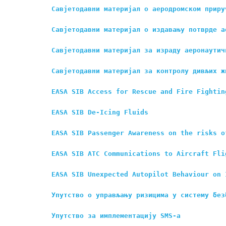
Савјетодавни материјал о аеродромском приру
Савјетодавни материјал о издавању потврде а
Савјетодавни материјал за израду аеронаутич
Савјетодавни материјал за контролу дивљих ж
EASA SIB Access for Rescue and Fire Fightin
EASA SIB De-Icing Fluids
EASA SIB Passenger Awareness on the risks o
EASA SIB ATC Communications to Aircraft Fli
EASA SIB Unexpected Autopilot Behaviour on 
Упутство о управљању ризицима у систему без
Упутство за имплементацију SMS-a