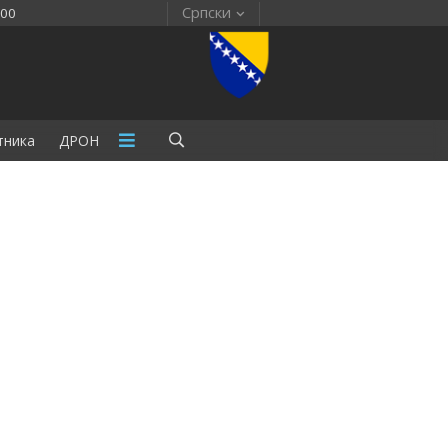
Српски
:00
тника
ДРОН