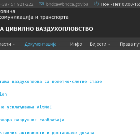
+387 51 921-222
bhdca@bhdca.gov.ba
Пон - Пет 08:00-16
ласти
Документација
Инфо
Вијести
Права пу
тања ваздухоплова са полетно-слетне стазе
ion
не усклађивања AltMoC
олора ваздушног саобраћаја
ктивних активности и достављање доказа