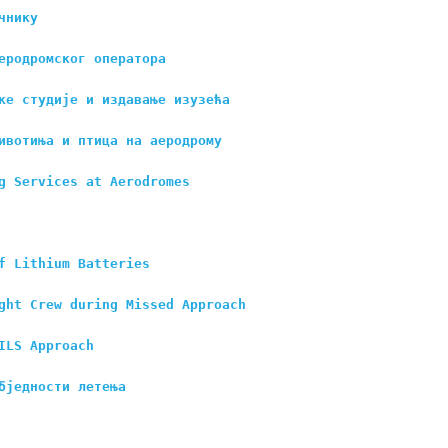
чнику
еродромског оператора
ке студије и издавање изузећа
ивотиња и птица на аеродрому
g Services at Aerodromes
f Lithium Batteries
ght Crew during Missed Approach
ILS Approach
бједности летења