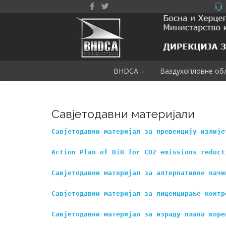
BHDCA
Ваздухопловне об
Савјетодавни материјали
Савјетодавни материјал за превенцију излије
Action Plan of BiH for CO2 emissions reduct
Савјетодавни материјал за алтернативне начи
Савјетодавни материјал за лиценцирање контр
Савјетодавни материјал за израду плана коре