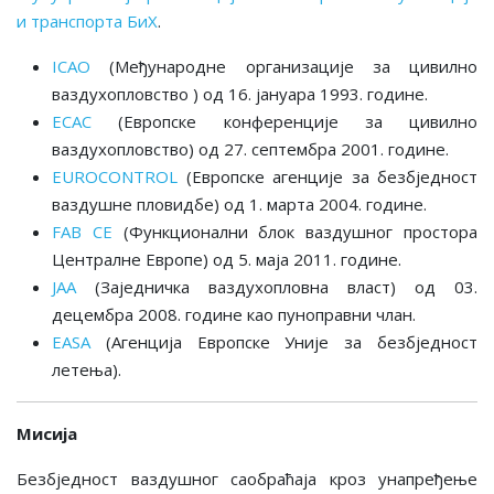
и транспорта БиХ
.
ICAO
(Међународне организације за цивилно
ваздухопловство ) од 16. јануара 1993. године.
ECAC
(Европске конференције за цивилно
ваздухопловство) од 27. септембра 2001. године.
EUROCONTROL
(Европске агенцијe за безбједност
ваздушне пловидбе) од 1. марта 2004. године.
FAB CE
(Функционални блок ваздушног простора
Централне Европе) од 5. маја 2011. године.
JAA
(Заједничка ваздухопловна власт) од 03.
децембра 2008. године као пуноправни члан.
EASA
(Агенција Европске Уније за безбједност
летења).
Мисија
Безбједност ваздушног саобраћаја кроз унапређење