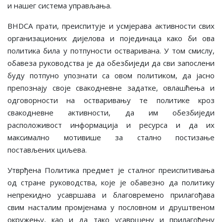
и нашег система управљања.
BHDCA прати, преиспитује и усмјерава активности свих
организационих дијелова и појединаца како би ова
политика била у потпуности остваривана. У том смислу,
обавеза руководства је да обезбиједи да сви запослени
буду потпуно упознати са овом политиком, да јасно
препознају своје свакодневне задатке, овлашћења и
одговорности на остваривању те политике кроз
свакодневне активности, да им обезбиједи
расположивост информација и ресурса и да их
максимално мотивише за стално постизање
постављених циљева.
Утврђена Политика предмет је сталног преиспитивања
од стране руководства, које је обавезно да политику
непрекидно усавршава и благовремено прилагођава
свим насталим промјенама у пословном и друштвеном
окружењу, као и да тако усавршену и прилагођену