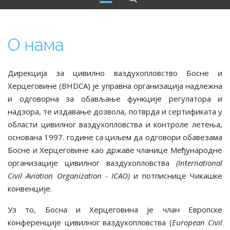
О нама
Дирекција за цивилно ваздухопловство Босне и
Херцеговине (BHDCA) је управна организација надлежна
и одговорна за обављање функције регулатора и
надзора, те издавање дозвола, потврда и сертификата у
области цивилног ваздухопловства и контроле летења,
основана 1997. године са циљем да одговори обавезама
Босне и Херцеговине као државе чланице Међународне
организације цивилног ваздухопловства
(International
Civil Aviation Organization - ICAO)
и потписнице Чикашке
конвенције.
Уз то, Босна и Херцеговина је члан Европске
конференције цивилног ваздухопловства (
European Civil