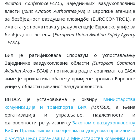
Aviation Conference-ECAC
), Заједничких ваздухопловних
власти (
Joint Aviation Authorities-JAA
) и Европске агенције
за безбједност ваздушне пловидбе (EUROCONTROL), а
има статус посматрача у раду Агенције Европске уније за
безбједност летења (
European Union Aviation Safety Agency
- EASA
).
БиХ је ратификовала Споразум о успостављању
Заједничке ваздухопловне области
(European Common
Aviation Area - ECAA)
и потписала радни аранжман са EASA
чиме је прихватила обавезу примјене прописа Европске
уније у области цивилног ваздухопловства.
BHDCA је установљена у оквиру
Министарства
комуникација и транспорта БиХ
(МКТБиХ)
, а њена
организација и управљање, надлежности и
одговорности, регулисани су
Законом о ваздухопловству
БиХ
и
Правилником о измјенама и допунама правилника
о унутрашњој организацији Министарства комуникација