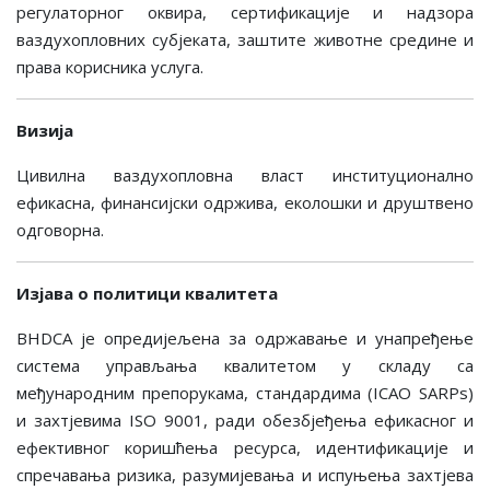
регулаторног оквира, сертификације и надзора
ваздухопловних субјеката, заштите животне средине и
права корисника услуга.
Визија
Цивилна ваздухопловна власт институционално
ефикасна, финансијски одржива, еколошки и друштвено
одговорна.
Изјава о политици квалитета
BHDCA је опредијељена за одржавање и унапређење
система управљања квалитетом у складу са
међународним препорукама, стандардима (ICAO SARPs)
и захтјевима ISО 9001, ради обезбјеђења ефикасног и
ефективног коришћења ресурса, идентификације и
спречавања ризика, разумијевања и испуњења захтјева