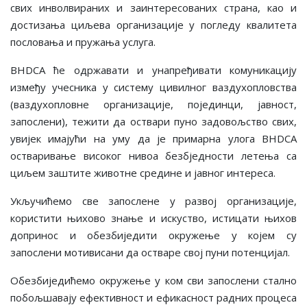
свих инволвираних и заинтересованих страна, као и
достизања циљева организације у погледу квалитета
пословања и пружања услуга.
BHDCA ће одржавати и унапређивати комуникацију
између учесника у систему цивилног ваздухопловства
(ваздухопловне организације, појединци, јавност,
запослени), тежити да оствари пуно задовољство свих,
увијек имајући на уму да је примарна улога BHDCA
остваривање високог нивоа безбједности летења са
циљем заштите животне средине и јавног интереса.
Укључићемо све запослене у развој организације,
користити њихово знање и искуство, истицати њихов
допринос и обезбиједити окружење у којем су
запослени мотивисани да остваре свој пуни потенцијал.
Обезбиједићемо окружење у ком сви запослени стално
побољшавају ефективност и ефикасност радних процеса