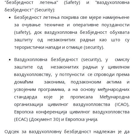
"безбједност летења" (Safety) и "ваздухопловнa
безбједност" (Security):
Безбједност летења покрива све мјере намијењене
за очување техничке и оперативне поузданости
(safety), док ваздухопловна безбједност обухвата
заштиту од незаконитих радњи као што су
терористички напади и отмице (security).
Ваздухопловна безбједност (security), у смислу
заштите од незаконитих радњи у цивилном
ваздухопловству, у потпуности се спроводи према
домаћим законима, подзаконским актима и
усвојеним програмима, а на основу међународних
стандарда које је прописала Међународна
организација цивилног ваздухопловства (ICAO),
Европска конференција цивилног ваздухопловства
(ECAC) (Документ 30) и Европска унија.
Одсјек за ваздухопловну безбједност надлежан је да