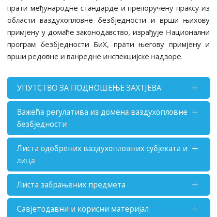
прати међународне стандарде и препоручену праксу из
области ваздухопловне безбједности и врши њихову
примјену у домаће законодавство, израђује Национални
програм безбједности БиХ, прати његову примјену и
врши редовне и ванредне инспекцијске надзоре.
УПУТСТВО ЗА ПОДНОШЕЊЕ ЗАХТЈЕВА
Важећа регулатива из домена ваздухопловне
безбједности
Листа одобрених ваздухопловних субјеката и
лица
Листа забрањених предмета
Савјетодавни и корисни материјал