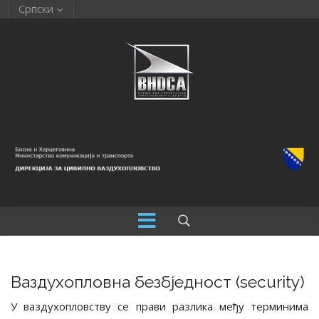
Српски
Ваздухопловна безбједност (security)
У ваздухопловству се прави разлика међу терминима