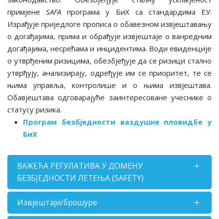
примјене
SAFA
програма у БиХ са стандардима ЕУ.
Израђује приједлоге прописа o обавезном извјештавању
о догађајима, прима и обрађује извјештаје о ванредним
догађајима, несрећама и инцидентима. Води евиденције
о утврђеним ризицима, oбезбјеђује да се ризици стално
утврђују, анализирају, одређује им се приоритет, те се
њима управља, контролише и о њима извјештава.
Обавјештава одговарајуће заинтересоване учеснике о
статусу ризика.
Програм безбједности ваздушне пловидбе у
БиХ
ВАЖЕЋА РЕГУЛАТИВА У ДОМЕНУ
БЕЗБЈЕДНОСТИ ЛЕТЕЊА (SAFETY)
Извјештаји/брошуре