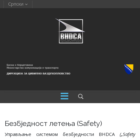
Српски
Безбједност летења (Safety)
Управљање системом безбједности BHDCA
(„Safety