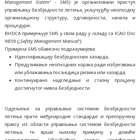
Management Sistem“ - SMS)
је организовани приступ
управљању безбједности летења, укључујућу неопходну
организациону структуру, одговорности, начела и
процедуре.
BHDCA примјењује SMS у свом раду у складу са ICAO Doc
9859
(„Safety Management Manual“).
Примјена SMS обавезно подразумијева:
Идентификацију безбједносних хазарда,
Предузимање неопходних корака ради избјегавања
или ублажавања посљедица ризика или хазарда,
Континуирано надгледање и сталну процјену
достигнутог нивоа безбједности.
Одјељење за управљање системом безбједности
летења прати међународне стандарде и препоручену
праксу из области управљања системом безбједности
летења, те врши њихову примјену у домаће
законодавство. Обезбјеђује сталну усклађеност