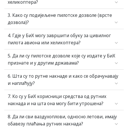
хеликоптера?
3. Како су подијељене пилотске дозволе (врсте
дозвола)?
4. Гдје у БиХ могу завршити обуку за цивилног
пилота авиона или хеликоптера?
5. Да ли су пилотске дозволе које су издате у БиХ
признате и у другим државама?
6. Шта су то рутне накнаде и како се обрачунавају
и наплаћују?
7. Ко су у БиХ корисници средства од рутних
накнада и на шта она могу бити утрошена?
8. Да ли сви ваздухоплови, односно летови, имају
обавезу плаћања рутних накнада?