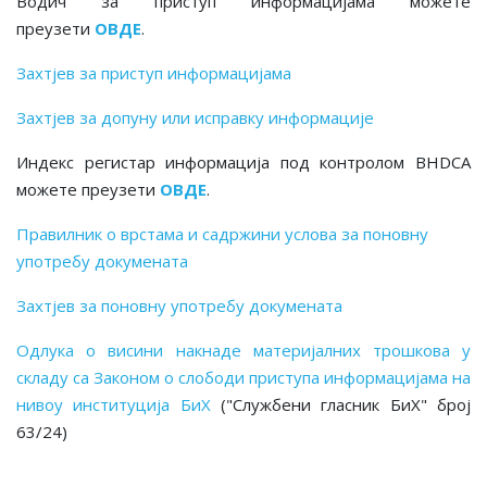
Водич за приступ информацијама можете
преузети
ОВДЕ
.
Захтјев за приступ информацијама
Захтјев за допуну или исправку информације
Индекс регистар информација под контролом BHDCA
можете преузети
ОВДЕ
.
Правилник о врстама и садржини услова за поновну
употребу докумената
Захтјев за поновну употребу докумената
Одлука о висини накнаде материјалних трошкова у
складу са Законом о слободи приступа информацијама на
нивоу институција БиХ
("Службени гласник БиХ" број
63/24)