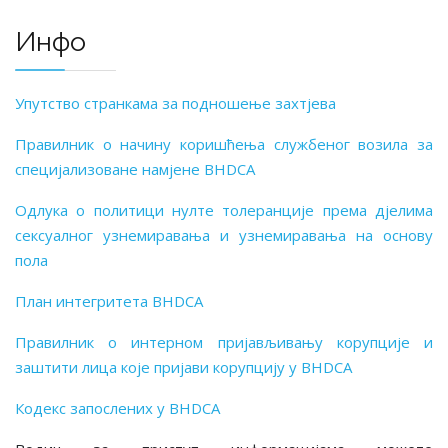
Инфо
Упутство странкама за подношење захтјева
Правилник о начину коришћења службеног возила за
специјализоване намјене BHDCA
Одлука о политици нулте толеранције према дјелима
сексуалног узнемиравања и узнемиравања на основу
пола
План интегритета BHDCA
Правилник о интерном пријављивању корупције и
заштити лица које пријави корупцију у BHDCA
Кодекс запослених у BHDCA