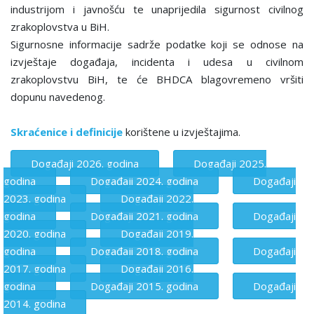
industrijom i javnošću te unaprijedila sigurnost civilnog
zrakoplovstva u BiH.
Sigurnosne informacije sadrže podatke koji se odnose na
izvještaje događaja, incidenta i udesa u civilnom
zrakoplovstvu BiH, te će BHDCA blagovremeno vršiti
dopunu navedenog.
Skraćenice i definicije
korištene u izvještajima.
Događaji 2026. godina
Događaji 2025.
godina
Događaji 2024. godina
Događaji
2023. godina
Događaji 2022.
godina
Događaji 2021. godina
Događaji
2020. godina
Događaji 2019.
godina
Događaji 2018. godina
Događaji
2017. godina
Događaji 2016.
godina
Događaji 2015. godina
Događaji
2014. godina