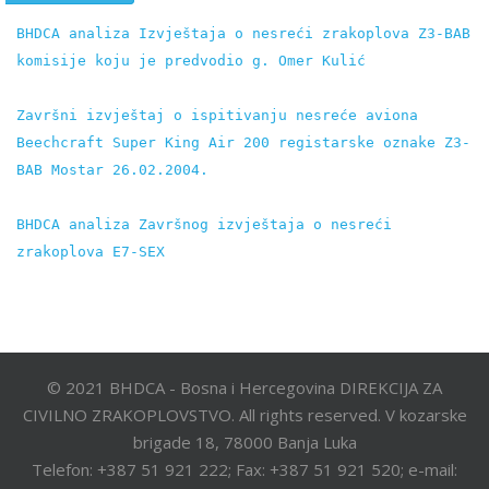
BHDCA analiza Izvještaja o nesreći zrakoplova Z3-BAB 
komisije koju je predvodio g. Omer Kulić
Završni izvještaj o ispitivanju nesreće aviona 
Beechcraft Super King Air 200 registarske oznake Z3-
BAB Mostar 26.02.2004.
BHDCA analiza Završnog izvještaja o nesreći 
zrakoplova E7-SEX
© 2021 BHDCA - Bosna i Hercegovina DIREKCIJA ZA
CIVILNO ZRAKOPLOVSTVO. All rights reserved. V kozarske
brigade 18, 78000 Banja Luka
Telefon: +387 51 921 222; Fax: +387 51 921 520; e-mail: