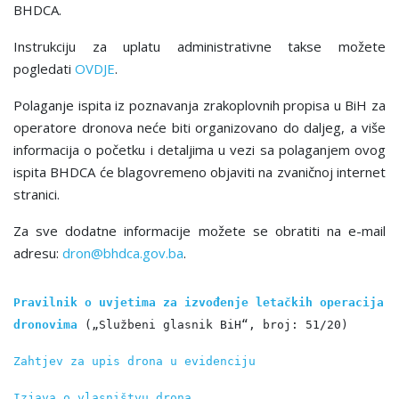
BHDCA.
Instrukciju za uplatu administrativne takse možete
pogledati
OVDJE
.
Polaganje ispita iz poznavanja zrakoplovnih propisa u BiH za
operatore dronova neće biti organizovano do daljeg, a više
informacija o početku i detalјima u vezi sa polaganjem ovog
ispita BHDCA će blagovremeno objaviti na zvaničnoj internet
stranici.
Za sve dodatne informacije možete se obratiti na e-mail
adresu:
dron@bhdca.gov.ba
.
Pravilnik o uvjetima za izvođenje letačkih operacija 
dronovima
 („Službeni glasnik BiH“, broj: 51/20)
Zahtjev za upis drona u evidenciju
Izjava o vlasništvu drona