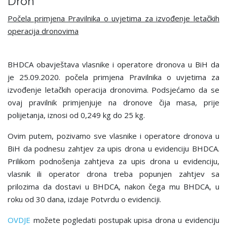
Dron
Počela primjena Pravilnika o uvjetima za izvođenje letačkih
operacija dronovima
BHDCA obavještava vlasnike i operatore dronova u BiH da
je 25.09.2020. počela primjena Pravilnika o uvjetima za
izvođenje letačkih operacija dronovima. Podsjećamo da se
ovaj pravilnik primjenjuje na dronove čija masa, prije
polijetanja, iznosi od 0,249 kg do 25 kg.
Ovim putem, pozivamo sve vlasnike i operatore dronova u
BiH da podnesu zahtjev za upis drona u evidenciju BHDCA.
Prilikom podnošenja zahtjeva za upis drona u evidenciju,
vlasnik ili operator drona treba popunjen zahtjev sa
prilozima da dostavi u BHDCA, nakon čega mu BHDCA, u
roku od 30 dana, izdaje Potvrdu o evidenciji.
OVDJE
možete pogledati postupak upisa drona u evidenciju