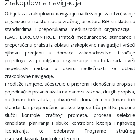
Zrakoplovna navigacija
Odsjek za zrakoplovnu navigaciju nadležan je za utvrđivanje
organizacije i sektorizaciju zračnog prostora BiH u skladu sa
standardima i preporukama međunarodnih organizacija –
ICAO, EUROCONTROL. Prateći međunarodne standarde i
preporučenu praksu iz oblasti zrakoplovne navigacije i vršeći
njihovu primjenu u domaće zakonodavstvo, izrađuje
prijedloge za poboljšanje organizacije i metoda rada i vrši
inspekcijski nadzor u okviru nadležnosti za oblast
zrakoplovne navigacije.
Predlaže izmjene, učestvuje u pripremi i donošenju propisa i
pojedinačnih pravnih akata na osnovu zakona, drugih propisa,
međunarodnih akata, prihvaćenih domaćih i međunarodnih
standarda i preporučene prakse koji se tiču politike popune
službi kontrole zračnog prometa, procesa selekcije
kandidata, planiranja i obuke kontrolora letenja i njihovog
licenciranja, te odobrava Programe stručnog
osposobljavanja kontrolora letenja.