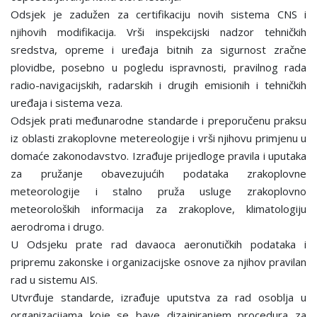
Odsjek je zadužen za certifikaciju novih sistema CNS i
njihovih modifikacija. Vrši inspekcijski nadzor tehničkih
sredstva, opreme i uređaja bitnih za sigurnost zračne
plovidbe, posebno u pogledu ispravnosti, pravilnog rada
radio-navigacijskih, radarskih i drugih emisionih i tehničkih
uređaja i sistema veza.
Odsjek prati međunarodne standarde i preporučenu praksu
iz oblasti zrakoplovne metereologije i vrši njihovu primjenu u
domaće zakonodavstvo. Izrađuje prijedloge pravila i uputaka
za pružanje obavezujućih podataka zrakoplovne
meteorologije i stalno pruža usluge zrakoplovno
meteoroloških informacija za zrakoplove, klimatologiju
aerodroma i drugo.
U Odsjeku prate rad davaoca aeronutičkih podataka i
pripremu zakonske i organizacijske osnove za njihov pravilan
rad u sistemu AIS.
Utvrđuje standarde, izrađuje uputstva za rad osoblja u
organizacijama koje se bave dizajniranjem procedura za