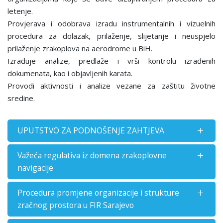
letenje.
Provjerava i odobrava izradu instrumentalnih i vizuelnih
procedura za dolazak, prilaženje, slijetanje i neuspjelo
prilaženje zrakoplova na aerodrome u BiH.
Izrađuje analize, predlaže i vrši kontrolu izrađenih
dokumenata, kao i objavljenih karata.
Provodi aktivnosti i analize vezane za zaštitu životne
sredine.
UPUTSTVO ZA PODNOŠENJE ZAHTJEVA
Važeća regulativa iz domena zrakoplovne
navigacije
Procedura promjene organizacije i strukture
zračnog prostora u FIR Sarajevo