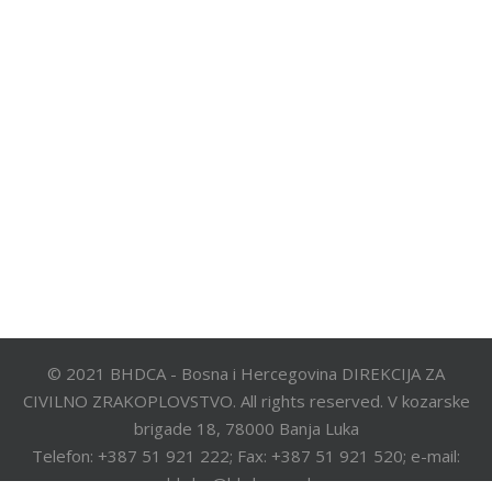
© 2021 BHDCA - Bosna i Hercegovina DIREKCIJA ZA
CIVILNO ZRAKOPLOVSTVO. All rights reserved. V kozarske
brigade 18, 78000 Banja Luka
Telefon: +387 51 921 222; Fax: +387 51 921 520; e-mail:
bhdca@bhdca.gov.ba