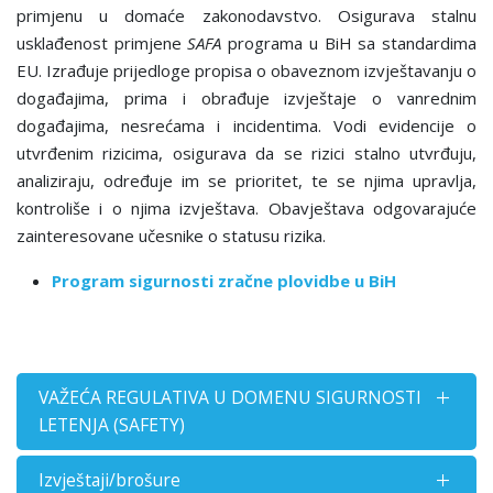
primjenu u domaće zakonodavstvo. Osigurava stalnu
usklađenost primjene
SAFA
programa u BiH sa standardima
EU. Izrađuje prijedloge propisa o obaveznom izvještavanju o
događajima, prima i obrađuje izvještaje o vanrednim
događajima, nesrećama i incidentima. Vodi evidencije o
utvrđenim rizicima, osigurava da se rizici stalno utvrđuju,
analiziraju, određuje im se prioritet, te se njima upravlja,
kontroliše i o njima izvještava. Obavještava odgovarajuće
zainteresovane učesnike o statusu rizika.
Program sigurnosti zračne plovidbe u BiH
VAŽEĆA REGULATIVA U DOMENU SIGURNOSTI
LETENJA (SAFETY)
Izvještaji/brošure