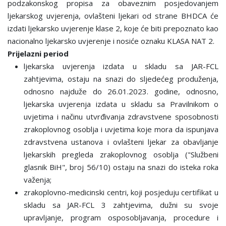
podzakonskog propisa za obaveznim posjedovanjem
ljekarskog uvjerenja, ovlašteni ljekari od strane BHDCA će
izdati ljekarsko uvjerenje klase 2, koje će biti prepoznato kao
nacionalno ljekarsko uvjerenje i nosiće oznaku KLASA NAT 2.
Prij
elazni period
ljekarska uvjerenja izdata u skladu sa JAR-FCL
zahtjevima, ostaju na snazi do sljedećeg produženja,
odnosno najduže do 26.01.2023. godine, odnosno,
ljekarska uvjerenja izdata u skladu sa Pravilnikom o
uvjetima i načinu utvrđivanja zdravstvene sposobnosti
zrakoplovnog osoblja i uvjetima koje mora da ispunjava
zdravstvena ustanova i ovlašteni ljekar za obavljanje
ljekarskih pregleda zrakoplovnog osoblja ("Službeni
glasnik BiH", broj 56/10) ostaju na snazi do isteka roka
važenja;
zrakoplovno-medicinski centri, koji posjeduju certifikat u
skladu sa JAR-FCL 3 zahtjevima, dužni su svoje
upravljanje, program osposobljavanja, procedure i