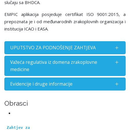
slučaju sa BHDCA.
EMPIC aplikacija posjeduje certifikat ISO 9001:2015, a
prepoznata je i od međunarodnih zrakoplovnih organizacija i
institucija ICAO i EASA.
UPUTSTVO ZA PODNOŠENJE ZAHTJEVA
Važeća regulativa iz domena zrakoplovne
medicine
Evidencije i druge informacije
Obrasci
Zahtjev za 