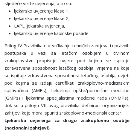
sljedeće vrste uvjerenja, a to su:
ljekarsko uvjerenje klase 1,
ljekarsko uvjerenje klase 2,
LAPL ljekarska uvjerenja,
ljekarsko uvjerenje kabinske posade.
Prilog IV Pravilnika o utvrđivanju tehničkih zahtjeva i upravnih
postupaka u vezi sa letačkim osobljem u civilnom
zrakoplovstvu propisuje uvjete pod kojima se ispituje
zdravstvena sposobnost letačkog osoblja, vrijeme na koje
se ispituje zdravstvena sposobnost letačkog osoblja, uvjeti
pod kojima se izdaju certifikati zrakoplovno-medicinskim
ispitivačima (AMEs), ljekarima opšte/porodične medicine
(GMPs) i ljekarima specijalistima medicine rada (ONMPs),
dok su u prilogu VII ovog pravilnika definirani organizacijski
zahtjevi koje mora ispuniti zrakoplovno-medicinski centar.
Ljekarska uvjerenja za drugo zrakoplovno osoblje
(nacionalni zahtjevi)