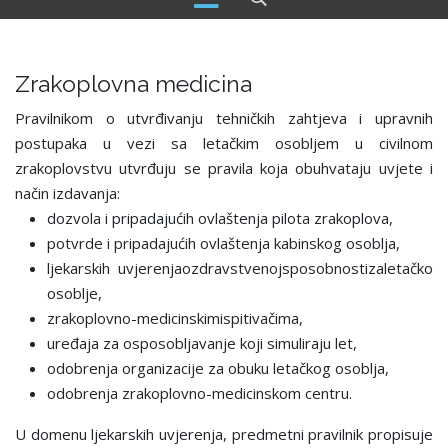
Zrakoplovna medicina
Pravilnikom o utvrđivanju tehničkih zahtjeva i upravnih
postupaka u vezi sa letačkim osobljem u civilnom
zrakoplovstvu utvrđuju se pravila koja obuhvataju uvjete i
način izdavanja:
dozvola i pripadajućih ovlaštenja pilota zrakoplova,
potvrde i pripadajućih ovlaštenja kabinskog osoblja,
ljekarskih uvjerenjaozdravstvenojsposobnostizaletačko
osoblje,
zrakoplovno-medicinskimispitivačima,
uređaja za osposobljavanje koji simuliraju let,
odobrenja organizacije za obuku letačkog osoblja,
odobrenja zrakoplovno-medicinskom centru.
U domenu ljekarskih uvjerenja, predmetni pravilnik propisuje