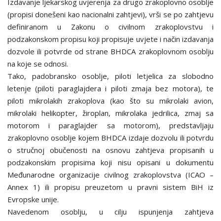
Izdavanje ljekarskog uvjerenja za drugo zrakoplovno osoblje
(propisi donešeni kao nacionalni zahtjevi), vrši se po zahtjevu
definiranom u Zakonu o civilnom zrakoplovstvu i
podzakonskom propisu koji propisuje uvjete i način izdavanja
dozvole ili potvrde od strane BHDCA zrakoplovnom osoblju
na koje se odnosi.
Tako, padobransko osoblje, piloti letjelica za slobodno
letenje (piloti paraglajdera i piloti zmaja bez motora), te
piloti mikrolakih zrakoplova (kao što su mikrolaki avion,
mikrolaki helikopter, žiroplan, mikrolaka jedrilica, zmaj sa
motorom i paraglajder sa motorom), predstavljaju
zrakoplovno osoblje kojem BHDCA izdaje dozvolu ili potvrdu
o stručnoj obučenosti na osnovu zahtjeva propisanih u
podzakonskim propisima koji nisu opisani u dokumentu
Međunarodne organizacije civilnog zrakoplovstva (ICAO –
Annex 1) ili propisu preuzetom u pravni sistem BiH iz
Evropske unije.
Navedenom osoblju, u cilju ispunjenja zahtjeva