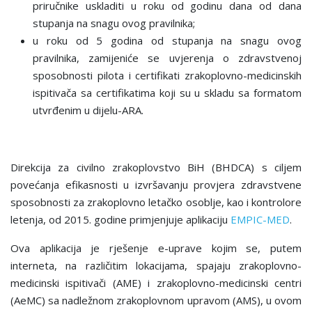
priručnike uskladiti u roku od godinu dana od dana
stupanja na snagu ovog pravilnika;
u roku od 5 godina od stupanja na snagu ovog
pravilnika, zamijeniće se uvjerenja o zdravstvenoj
sposobnosti pilota i certifikati zrakoplovno-medicinskih
ispitivača sa certifikatima koji su u skladu sa formatom
utvrđenim u dijelu-ARA.
Direkcija za civilno zrakoplovstvo BiH (BHDCA) s ciljem
povećanja efikasnosti u izvršavanju provjera zdravstvene
sposobnosti za zrakoplovno letačko osoblje, kao i kontrolore
letenja, od 2015. godine primjenjuje aplikaciju
EMPIC-MED
.
Ova aplikacija je rješenje e-uprave kojim se, putem
interneta, na različitim lokacijama, spajaju zrakoplovno-
medicinski ispitivači (AME) i zrakoplovno-medicinski centri
(AeMC) sa nadležnom zrakoplovnom upravom (AMS), u ovom