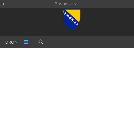
Bosanski
00
DRON