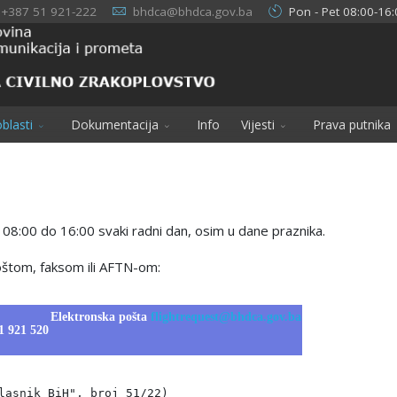
+387 51 921-222
bhdca@bhdca.gov.ba
Pon - Pet 08:00-16:
blasti
Dokumentacija
Info
Vijesti
Prava putnika
08:00 do 16:00 svaki radni dan, osim u dane praznika.
štom, faksom ili AFTN-om:
Elektronska pošta
flightrequest@bhdca.gov.ba
1 921 520
lasnik BiH", broj 51/22)