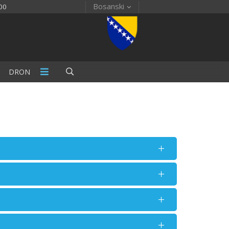
Bosanski
00
DRON