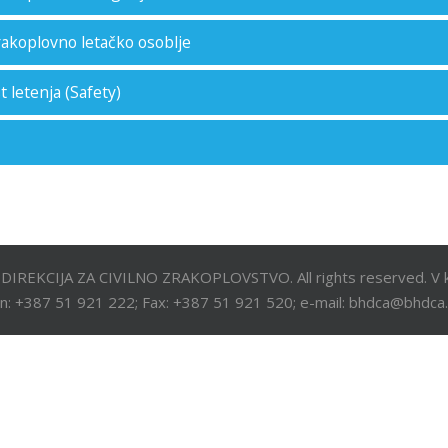
rakoplovno letačko osoblje
t letenja (Safety)
DIREKCIJA ZA CIVILNO ZRAKOPLOVSTVO. All rights reserved. V k
n: +387 51 921 222; Fax: +387 51 921 520; e-mail: bhdca@bhdca