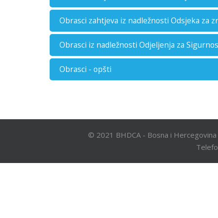
Obrasci zahtjeva iz nadležnosti Odsjeka za z
Obrasci iz nadležnosti Odjeljenja za Sigurnos
Obrasci - opšti
© 2021 BHDCA - Bosna i Hercegovina 
Telefo