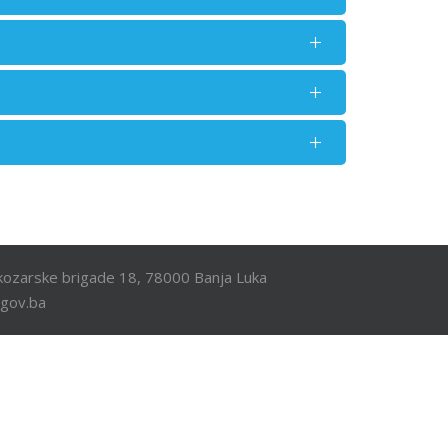
ozarske brigade 18, 78000 Banja Luka
.gov.ba