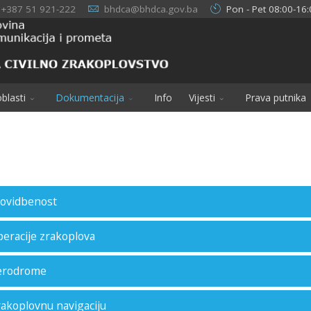
+387 51 921-222
bhdca@bhdca.gov.ba
Pon - Pet 08:00-16:
blasti
Dokumentacija
Info
Vijesti
Prava putnika
plovidbenost
peracije zrakoplova
aerodrome
rakoplovnu navigaciju