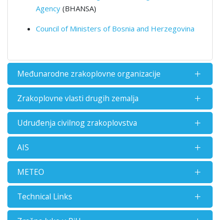
Agency
(BHANSA)
Council of Ministers of Bosnia and Herzegovina
Меđunarodne zrakoplovne organizacije
Zrakoplovne vlasti drugih zemalja
Udruđenja civilnog zrakoplovstva
AIS
METEO
Technical Links