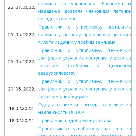
правила за управљање балонима и
22. 07. 2022.
издавање дозвола члановима летачке
посаде за балоне
Правилник о утврђивању детаљних
25. 05. 2022.
правила у погледу признавања потврда
пилота изданих у трећим земљама
Правилник о утврђивању техничких
захтјева и управних поступака у вези са
25. 05. 2022.
летачким особљем у цивилном
ваздухопловству
Правилник о утврђивању техничких
20. 05. 2022.
захтјева и управних поступака у вези са
летачким операцијама
Одлука о висини накнада за услуге из
18.02.2022.
надлежности BHDCA
18.02.2022.
Правилник о одобравању летова
Правилник о утврђивању захтјева за