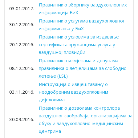
Правилник о зборнику ваздухопловних
03.01.2017.
информација БиХ
Правилник о услугама ваздухопловног
30.12.2016.
информисања у БиХ
Правилник о условима за издавање
20.12.2016.
сертификата пружаоцима услуга у
ваздушној пловидби
Правилник о измјенама и допунама
08.12.2016.
правилника о летјелицама за слободно
летење (LSL)
Инструкцијa о извјештавању о
03.11.2016.
неодобреним ваздухопловним
дијеловима
Правилник о дозволама контролора
ваздушног саобраћаја, организацијама за
30.09.2016.
обуку и ваздухопловно-медицинским
центрима