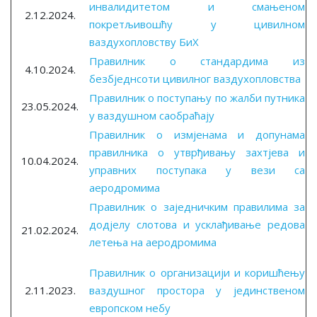
инвалидитетом и смањеном
2.12.2024.
покретљивошћу у цивилном
ваздухопловству БиХ
Правилник о стандардима из
4.10.2024.
безбједнсоти цивилног ваздухопловства
Правилник о поступању по жалби путника
23.05.2024.
у ваздушном саобраћају
Правилник о измјенама и допунама
правилника о утврђивању захтјева и
10.04.2024.
управних поступака у вези са
аеродромима
Правилник о заједничким правилима за
додјелу слотова и усклађивање редова
21.02.2024.
летења на аеродромима
Правилник о организацији и коришћењу
2.11.2023.
ваздушног простора у јединственом
европском небу