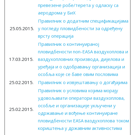
превезене робе/терета у одласку са
аеродрома у БиХ
Правилник о додатним спецификацијама
25.05.2015.
у погледу пловидбености за одређену
врсту операција
Правилник о континуираној
пловидбености non-EASA ваздухоплова и
17.03.2015.
ваздухопловних производа, дијелова и
уређаја и о одобравању организација и
особља које се баве овим пословима
25.02.2015.
Правилник о извјештавању о догађајима
Правилник о условима којима морају
удовољавати оператори ваздухоплова,
особље и организације укључени у
25.02.2015.
одржавање и вођење континуиране
пловидбености EASA ваздухоплова током
кориштења у државним активностима