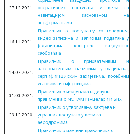
коришћење ваздушног простора и
27.12.2021.
оперативних поступака у вези са
навигацијом заснованом на
перформансама
Правилник о поступању са говорним,
видео-записима и записима података у
16.11.2021.
јединицама контроле ваздушног
саобраћаја
Правилник о прихватљивим и
алтернативним начинима усклађивања,
14.07.2021.
сертификацијским захтјевима, посебним
условима и смјерницама
Правилник о измјенама и допуни
31.03.2021.
правилника о NOTAM канцеларији БиХ
Правилник о утврђивању захтјева и
29.12.2020.
управних поступака у вези са
аеродромима
Правилник о измјени правилника о