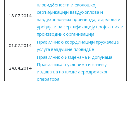
пловидбености и еколошкој
сертификацији ваздухоплова и
18.07.2014.
ваздухопловних производа, дијелова и
уређаја и за сертификацију пројектних и
производних организација
Правилник о координацији пружалаца
01.07.2014.
услуга ваздушне пловидбе
Правилник о измјенама и допунама
Правилника о условима и начину
24.04.2014.
издавања потврде аеродромског
оператора
Правилник о утврђивању захтјева о
квалитету ваздухопловних података и
20.02.2014.
ваздухопловних информација за
једниствено европско небо
Правилник o условима и начину стицања,
издавања, продужавања и обнављања