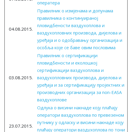
оператера
Правилник о измјенама и допунама
правилника о континуираној
пловидбености ваздухоплова и
04.08.2015.
ваздухопловних производа, дијелова и
уређаја и о одобравању организација и
особља које се баве овим пословима
Правилник о сертификацији
пловидбености и еколошкој
сертификацији ваздухоплова и
03.08.2015.
ваздухопловних производа, дијелова и
уређаја и за сертификацију пројектних и
производних организација за non-EASA
ваздухоплове
Одлука о висини накнаде коју плаћају
оператори ваздухоплова по превезеном
путнику у одласку и висини накнаде коју
23.07.2015.
плаћају оператори ваздухоплова по тони