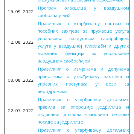
Програм олакшица у ваздушном
16. 09. 2022.
саобраћају БиХ
Правилник о утврђивању општих и
посебних захтјева за пружаоце услуга
управљања ваздушним саобраћајем,
12. 08. 2022.
услуга у ваздушној пловидби и других
мрежних функција за управљање
ваздушним саобраћајем
Правилник о измјенама и допунама
правилника о утврђивању захтјева и
08. 08 .2022.
управних поступака у вези са
аеродромима
Правилник о утврђивању детаљних
правила за операције једрилица и
22. 07. 2022.
издавање дозвола члановима летачке
посаде за једрилице
Правилник о утврђивању детаљних