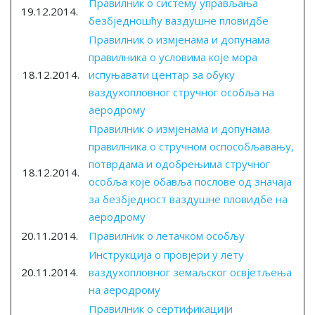
Правилник о систему управљања
19.12.2014.
безбједношћу ваздушне пловидбе
Правилник о измјенама и допунама
правилника о условима које мора
18.12.2014.
испуњавати центар за обуку
ваздухопловног стручног особља на
аеродрому
Правилник о измјенама и допунама
правилника о стручном оспособљавању,
потврдама и одобрењима стручног
18.12.2014.
особља које обавља послове од значаја
за безбједност ваздушне пловидбе на
аеродрому
20.11.2014.
Правилник о летачком особљу
Инструкција о провјери у лету
20.11.2014.
ваздухопловног земаљског освјетљењa
на аеродрому
Правилник о сертификацији