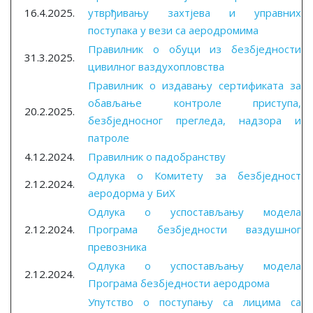
16.4.2025.
утврђивању захтјева и управних
поступака у вези са аеродромима
Правилник о обуци из безбједности
31.3.2025.
цивилног ваздухопловства
Правилник о издавању сертификата за
обављање контроле приступа,
20.2.2025.
безбједносног прегледа, надзора и
патроле
4.12.2024.
Правилник о падобранству
Одлука о Комитету за безбједност
2.12.2024.
аеродорма у БиХ
Oдлука о успостављању модела
2.12.2024.
Програма безбједности ваздушног
превозника
Одлука о успостављању модела
2.12.2024.
Програма безбједности аеродрома
Упутство о поступању са лицима са