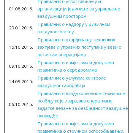
Правилник о успостављању и
01.08.2016.
организацији Јединице за управљање
ваздушним простором
Правилник о надзору у цивилном
29.01.2016.
ваздухопловству
Правилник о утврђивању техничких
15.10.2015.
захтјева и управних поступака у вези с
летачким операцијама
Правилник о измјенама и допунама
09.10.2015.
правилника о аеродромима
Правилник о услугама контроле
14.09.2015.
ваздушног саобраћаја
Правилник о ваздухопловном техничком
особљу које извршава оперативне
06.10.2015.
задатке везане за безбједност ваздушне
пловидбе
Правилник о измјенама и допунама
правилника о стручном оспособљавању,