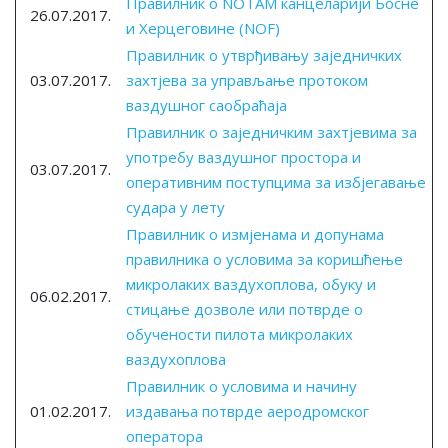
Правилник о NOTAM канцеларији Босне
26.07.2017.
и Херцеговине (NOF)
Правилник о утврђивању заједничких
03.07.2017.
захтјева за управљање протоком
ваздушног саобраћаја
Правилник о заједничким захтјевима за
употребу ваздушног простора и
03.07.2017.
оперативним поступцима за избјегавање
судара у лету
Правилник о измјенама и допунама
правилника о условима за коришћење
микролаких ваздухоплова, обуку и
06.02.2017.
стицање дозволе или потврде о
обучености пилота микролаких
ваздухоплова
Правилник о условима и начину
01.02.2017.
издавања потврде аеродромског
оператора