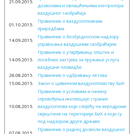
21.09.2015.
дозволама и овлашћењима контролора
ваздушног саобраћаја
Правилник о ваздухопловним
01.10.2015.
приредбама
Правилник о безбједносном надзору
14.09.2015.
управљања ваздушним саобраћајем
Правилник о утврђивању општих и
14.09.2015.
посебних захтјева за пружање услуга
ваздушне пловидбе
26.08.2015.
Правилник о одбравању летова
15.06.2015.
Закон о цивилном ваздухопловству БиХ
Правилник о условима и начину
спровођења инспекције страних
10.08.2015.
ваздухоплова који слијећу на аеродроме
смјештене на територији БиХ а који су
под надзором друге државе
Правилник о радној дозволи ваздушног
07.08.2015.