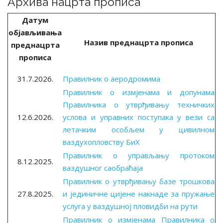
Архива нацрта прописа
Датум
објављивања
Назив преднацрта прописа
преднацрта
прописа
31.7.2026.
Правилник о аеродромима
Правилник о измјенама и допунама
Правилника о утврђивању техничких
12.6.2026.
услова и управних поступака у вези са
летачким особљем у цивилном
ваздухопловству БиХ
Правилник о управљању протоком
8.12.2025.
ваздушног саобраћаја
Правилник о утврђивању базе трошкова
27.8.2025.
и јединичне цијене накнаде за пружање
услуга у ваздушној пловидби на рути
Правилник о измјенама Правилника о