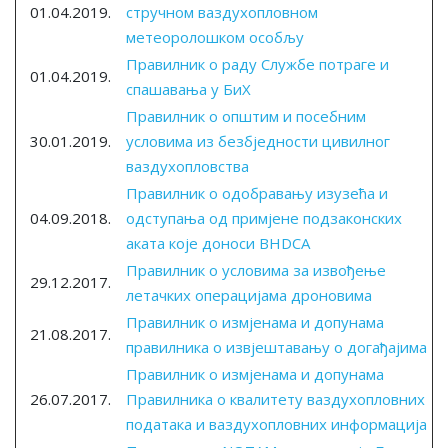
01.04.2019.
стручном ваздухопловном
метеоролошком особљу
Правилник о раду Службе потраге и
01.04.2019.
спашавања у БиХ
Правилник о општим и посебним
30.01.2019.
условима из безбједности цивилног
ваздухопловства
Правилник о одобравању изузећа и
04.09.2018.
одступања од примјене подзаконских
аката које доноси BHDCA
Правилник о условима за извођење
29.12.2017.
летачких операцијама дроновима
Правилник о измјенама и допунама
21.08.2017.
правилника o извјештавању о догађајима
Правилник о измјенама и допунама
26.07.2017.
Правилника о квалитету ваздухопловних
података и ваздухопловних информација