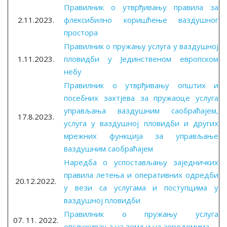
Правилник о утврђивању правила за
2.11.2023.
флексибилно коришћење ваздушног
простора
Правилник о пружању услуга у ваздушној
1.11.2023.
пловидби у Јединственом европском
небу
Правилник о утврђивању општих и
посебних захтјева за пружаоце услуга
управљања ваздушним саобраћајем,
17.8.2023.
услуга у ваздушној пловидби и других
мрежних функција за управљање
ваздушним саобраћајем
Наредба о успостављању заједничких
правила летења и оперативних одредби
20.12.2022.
у вези са услугама и поступцима у
ваздушној пловидби
Правилник о пружању услуга
07. 11. 2022.
опслуживања на земљи на аеродомима