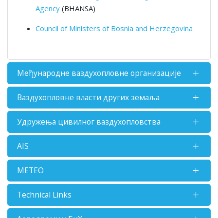
Agency
(BHANSA)
Council of Ministers of Bosnia and Herzegovina
Међународне ваздухопловне организације
Ваздухопловне власти других земаља
Удружења цивилног ваздухопловства
AIS
METEO
Technical Links