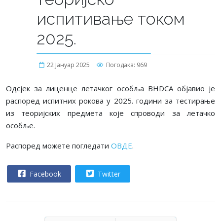
испитивање током
2025.
22 Јануар 2025
Погодака: 969
Одсјек за лиценце летачког особља BHDCA објавио је
распоред испитних рокова у 2025. години за тестирање
из теоријских предмета које спроводи за летачко
особље.
Распоред можете погледати
ОВДЕ
.
Facebook
Twitter