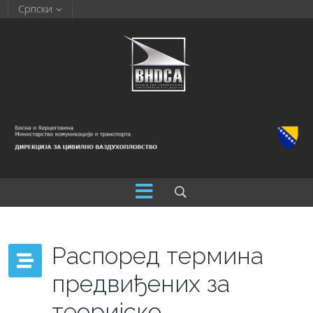
Српски
Распоред термина
предвиђених за
теоријско