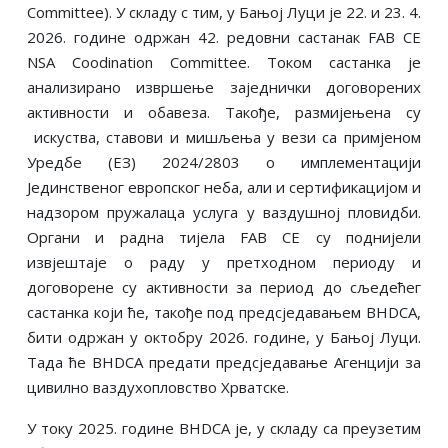
Committee). У складу с тим, у Бањој Луци је 22. и 23. 4.
2026. године одржан 42. редовни састанак FAB CE
NSA Coodination Committee. Током састанка је
анализирано извршење заједнички договорених
активности и обавеза. Такође, размијењена су
искуства, ставови и мишљења у вези са примјеном
Уредбе (ЕЗ) 2024/2803 о имплементацији
Јединственог европског неба, али и сертификацијом и
надзором пружалаца услуга у ваздушној пловидби.
Органи и радна тијела FAB CE су поднијели
извјештаје о раду у претходном периоду и
договорене су активности за период до сљедећег
састанка који ће, такође под предсједавањем BHDCA,
бити одржан у октобру 2026. године, у Бањој Луци.
Тада ће BHDCA предати предсједавање Агенцији за
цивилно ваздухопловство Хрватске.
У току 2025. године BHDCA je, у складу са преузетим