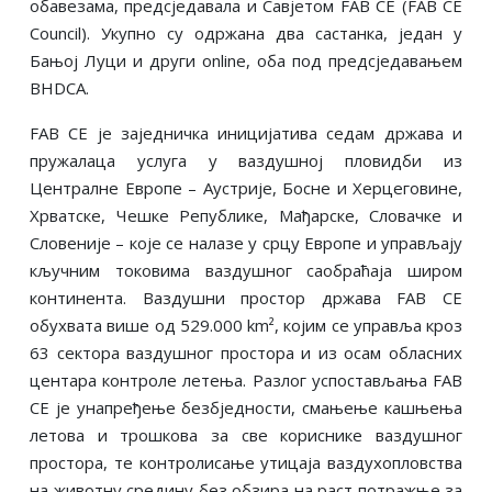
обавезама, предсједавала и Савјетом FAB CE (FAB CE
Council). Укупно су одржана два састанка, један у
Бањој Луци и други online, оба под предсједавањем
BHDCA.
FAB CE је заједничка иницијатива седам држава и
пружалаца услуга у ваздушној пловидби из
Централне Европе – Аустрије, Босне и Херцеговине,
Хрватске, Чешке Републике, Мађарске, Словачке и
Словеније – које се налазе у срцу Европе и управљају
кључним токовима ваздушног саобраћаја широм
континента. Ваздушни простор држава FAB CE
обухвата више од 529.000 km², којим се управља кроз
63 сектора ваздушног простора и из осам обласних
центара контроле летења. Разлог успостављања FAB
CE је унапређење безбједности, смањење кашњења
летова и трошкова за све кориснике ваздушног
простора, те контролисање утицаја ваздухопловства
на животну средину без обзира на раст потражње за