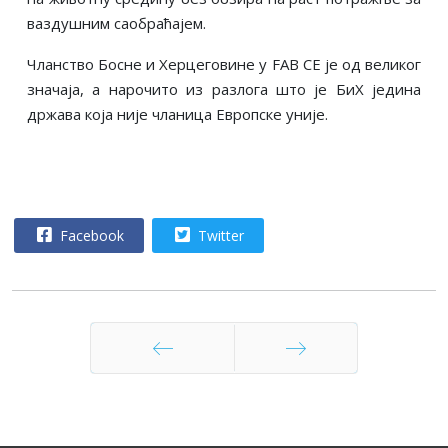
ваздушним саобраћајем.
Чланство Босне и Херцеговине у FAB CE је од великог
значаја, а нарочито из разлога што је БиХ једина
држава која није чланица Европске уније.
Facebook
Twitter
Претходни
Следећи