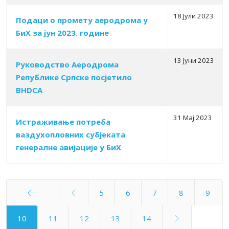
18 Јули 2023
Подаци о промету аеродрома у
БиХ за јун 2023. године
13 Јуни 2023
Руководство Аеродрома
Републике Српске посјетило
BHDCA
31 Мај 2023
Истраживање потреба
ваздухопловних субјеката
генералне авијације у БиХ
5
6
7
8
9
Старт
10
11
12
13
14