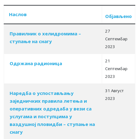
Наслов
Објављено
27
Правилник о хелидромима –
Септембар
ступање на снагу
Табела чланака
2023
21
Одржана радионица
Септембар
2023
31 Август
Наредба о успостављању
2023
заједничких правила летења и
оперативних одредаба у вези са
услугама и поступцима у
ваздушној пловидби – ступање на
снагу