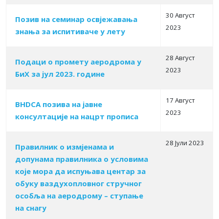
30 Август
Позив на семинар освјежавања
2023
знања за испитиваче у лету
28 Август
Подаци о промету аеродрома у
2023
БиХ за јул 2023. године
17 Август
BHDCA позива на јавне
2023
консултације на нацрт прописа
28 Јули 2023
Правилник o измјенама и
допунама правилника о условима
које мора да испуњава центар за
обуку ваздухопловног стручног
особља на аеродрому – ступање
на снагу