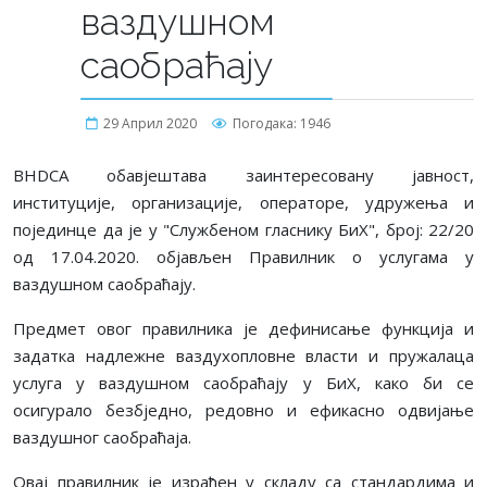
ваздушном
саoбраћају
29 Април 2020
Погодака: 1946
BHDCA обавјештава заинтересовану јавност,
институције, организације, операторе, удружења и
појединце да је у "Службеном гласнику БиХ", број: 22/20
од 17.04.2020. објављен Правилник о услугама у
ваздушном саoбраћају.
Предмет овог правилника је дефинисање функција и
задатка надлежне ваздухопловне власти и пружалаца
услуга у ваздушном саобраћају у БиХ, како би се
осигурало безбједно, редовно и ефикасно одвијање
ваздушног саобраћаја.
Овај правилник је израђен у складу са стандардима и