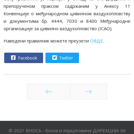
препорученом праксом садржаним у Анексу 11
Конвенције о међународном цивилном ваздухопловству
и документима бр. 4444, 7030 и 8400 Међународне
организације за цивилно ваздухопловство (ICAO).
Наведени правилник можете преузети
ОВДЕ
.
Facebook
Twitter
Претходни
Следећи
© 2021 BHDCA - Босна и Херцеговина ДИРЕКЦИЈА ЗА