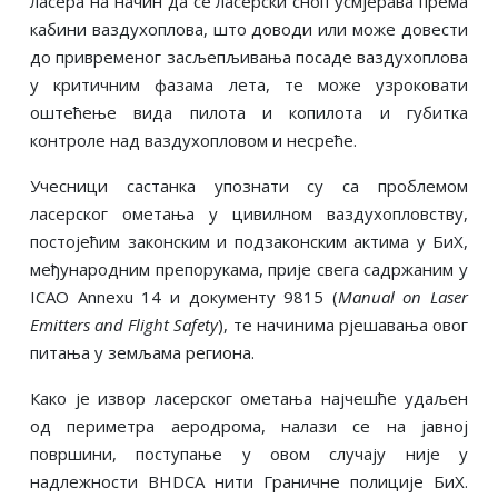
ласера на начин да се ласерски сноп усмјерава према
кабини ваздухоплова, што доводи или може довести
до привременог засљепљивања посаде ваздухоплова
у критичним фазама лета, те може узроковати
оштећење вида пилота и копилота и губитка
контроле над ваздухопловом и несреће.
Учесници састанка упознати су са проблемом
ласерског ометања у цивилном ваздухопловству,
постојећим законским и подзаконским актима у БиХ,
међународним препорукама, прије свега садржаним у
ICAO Annexu 14 и документу 9815 (
Manual on Laser
Emitters and Flight Safety
), те начинима рјешавања овог
питања у земљама региона.
Како је извор ласерског ометања најчешће удаљен
од периметра аеродрома, налази се на јавној
површини, поступање у овом случају није у
надлежности BHDCA нити Граничне полиције БиХ.