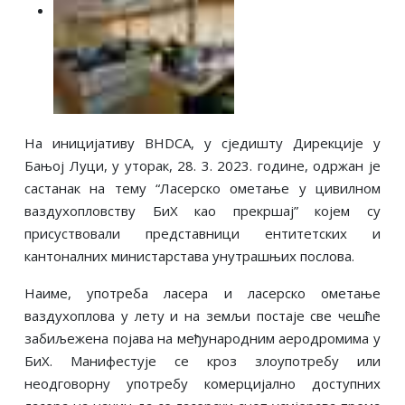
На иницијативу BHDCA, у сједишту Дирекције у
Бањој Луци, у уторак, 28. 3. 2023. године, одржан је
састанак на тему “Ласерско ометање у цивилном
ваздухопловству БиХ као прекршај” којем су
присуствовали представници ентитетских и
кантоналних министарстава унутрашњих послова.
Наиме, употреба ласера и ласерско ометање
ваздухоплова у лету и на земљи постаје све чешће
забиљежена појава на међународним аеродромима у
БиХ. Манифестује се кроз злоупотребу или
неодговорну употребу комерцијално доступних