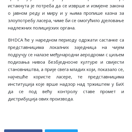
истакнута је потреба да се изврше и измјене закона
о јавном реду и миру и у њима пропише казна за
злоупотребу ласера, чиме би се омогућило дјеловање
надлежних полицијских органа.
BHDCA ће у наредном периоду одржати састанке са
представницима локалних заједница на чијем
подручју се налазе међународни аеродроми с циљем
подизања нивоа безбједносне културе и свијести
становништва, а прије свега младих који, показало се,
најчешће користе ласере, те представницима
институција које врше надзор над тржиштем у БиХ
да се под већу контролу ставе промет и
дистрибуција ових производа.