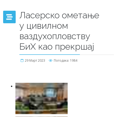
Ласерско ометање
у цивилном
ваздухопловству
БиХ као прекршај
29 Март 2023
Погодака: 1984