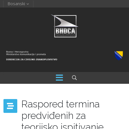
Bosanski
Raspored termina
predviđenih za
teorijsko ispitivanje