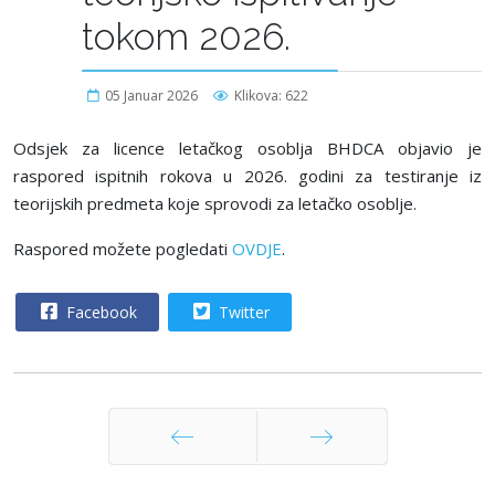
tokom 2026.
05 Januar 2026
Klikova: 622
Odsjek za licence letačkog osoblјa BHDCA objavio je
raspored ispitnih rokova u 2026. godini za testiranje iz
teorijskih predmeta koje sprovodi za letačko osoblјe.
Raspored možete pogledati
OVDJE
.
Facebook
Twitter
Prethodna
Sljedeća