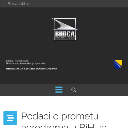
Bosanski
Podaci o prometu
aerodroma u BiH za