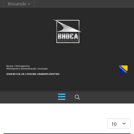
Bosanski
Prikaz #