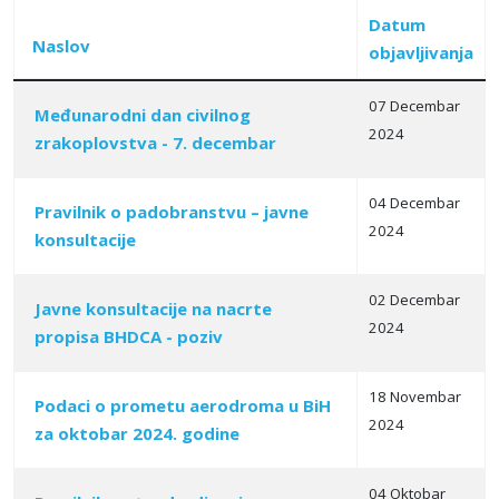
Datum
Naslov
objavljivanja
07 Decembar
Međunarodni dan civilnog
2024
zrakoplovstva - 7. decembar
Articles
04 Decembar
Pravilnik o padobranstvu – javne
2024
konsultacije
02 Decembar
Јavne konsultacije na nacrte
2024
propisa BHDCA - poziv
18 Novembar
Podaci o prometu aerodroma u BiH
2024
za oktobar 2024. godine
04 Oktobar