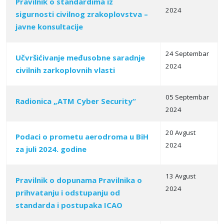
Pravilnik o standardima iz
2024
sigurnosti civilnog zrakoplovstva –
javne konsultacije
24 Septembar
Učvršićivanje međusobne saradnje
2024
civilnih zarkoplovnih vlasti
05 Septembar
Radionica „ATM Cyber Security“
2024
20 Avgust
Podaci o prometu aerodroma u BiH
2024
za juli 2024. godine
13 Avgust
Pravilnik o dopunama Pravilnika o
2024
prihvatanju i odstupanju od
standarda i postupaka ICAO