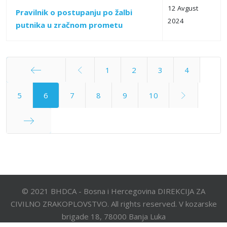
12 Avgust
Pravilnik o postupanju po žalbi
2024
putnika u zračnom prometu
1
2
3
4
Početak
5
6
7
8
9
10
Kraj
© 2021 BHDCA - Bosna i Hercegovina DIREKCIJA ZA
CIVILNO ZRAKOPLOVSTVO. All rights reserved. V kozarske
brigade 18, 78000 Banja Luka