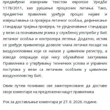
предвиђени изворним текстом европске Уредбе
1178/2011, као рјешење процесних питања. Тако,
предметни правилник уређује процес најаве и
извјештавања са провјера летачког особља, дефинисање
стандарда трајања провјера, те уједначавање стандарда
у вези са познавањем језика у службеној употреби у БиХ
летачког особља и контролора летења. Додатно, истим
се уређује привилегија дозволе члана летачке посаде на
ваздухопловима који се налазе у цивилном регистру, а
изводе операције које нису обухваћене захтјевима
Правилника о утврђивању техничких услова и управних
поступака у вези са летачким особљем у цивилном
ваздухопловству БиХ.
Овим путем позивамо све заинтересоване да доставе
своје коментаре на предложени нацрт правилника.
Рок за достављање коментара је
27
. 6. 2026. године.