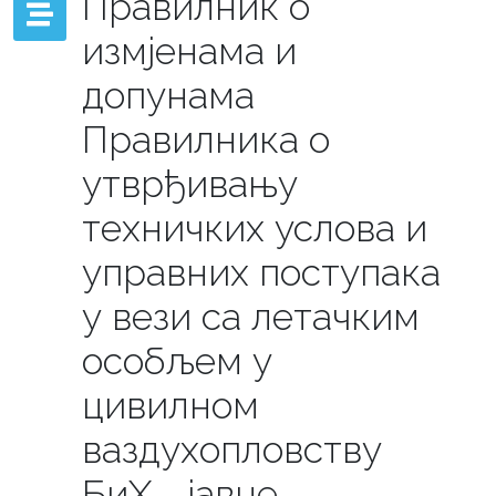
Правилник о
измјенама и
допунама
Правилника о
утврђивању
техничких услова и
управних поступака
у вези са летачким
особљем у
цивилном
ваздухопловству
БиХ - јавне