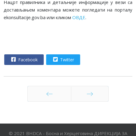
Нацрт правилника и детаљније информације у вези са
достављањем коментара можете погледати на порталу
ekonsultacije.gov.ba или кликом
ОВДЕ
.
Facebook
Twitter
Претходни
Следећи
© 2021 BHDCA - Босна и Херцеговина ДИРЕКЦИЈА ЗА