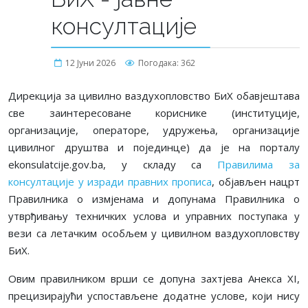
консултације
12 Јуни 2026
Погодака: 362
Дирекција за цивилно ваздухопловство БиХ обавјештава
све заинтересоване кориснике (институције,
организације, операторе, удружења, организације
цивилног друштва и појединце) да је на порталу
ekonsulatcije.gov.ba, у складу са
Правилима за
консултације у изради правних прописа
, објављен нацрт
Правилникa о измјенама и допунама Правилника о
утврђивању техничких услова и управних поступака у
вези са летачким особљем у цивилном ваздухопловству
БиХ.
Овим правилником врши се допуна захтјева Анекса XI,
прецизирајући успостављене додатне услове, који нису